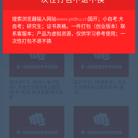
搜索浏览器输入网站www.yxtiku.cn国开；小自考;大
国开22219《房屋构造与维护
国开22146《英语口语(1)》开
自考；研究生；证书表格。一件打包（创业版本）联
管理》开放大学期末考试题
放大学期末考试题库(机考+笔
库机考+笔试（精） 精准真题
试)
系客服本；产品为虚拟资源，仅供学习参考使用；一
次性打包不退不换
国开24975《客房与餐饮管
国开9713《管理哲学》开放
理》开放大学期末考试题库
大学期末考试题库(机考+笔
(机考+笔试) 精准真题 精准真
试)
题