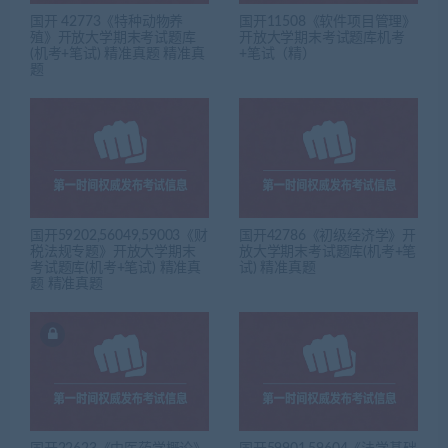
国开 42773《特种动物养
国开11508《软件项目管理》
殖》开放大学期末考试题库
开放大学期末考试题库机考
(机考+笔试) 精准真题 精准真
+笔试（精）
题
国开59202,56049,59003《财
国开42786《初级经济学》开
税法规专题》开放大学期末
放大学期末考试题库(机考+笔
考试题库(机考+笔试) 精准真
试) 精准真题
题 精准真题