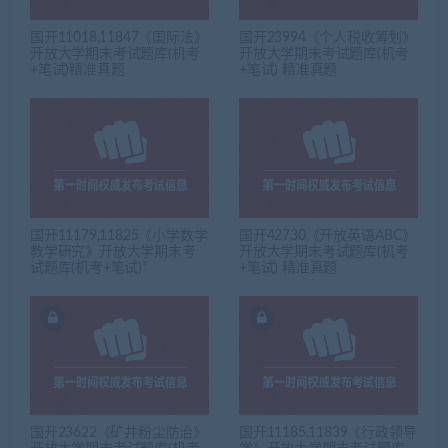
国开11018,11847《国际法》
国开23994《个人税收筹划》
开放大学期末考试题库(机考
开放大学期末考试题库(机考
+笔试)精准真题
+笔试) 精准真题
国开11179,11825《小学数学
国开42730《开放英语ABC》
教学研究》开放大学期末考
开放大学期末考试题库(机考
试题库(机考+笔试)*
+笔试) 精准真题
国开23622《矿井粉尘防治》
国开11185,11839《行政领导