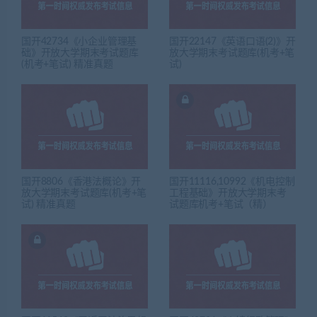
国开42734《小企业管理基
国开22147《英语口语(2)》开
础》开放大学期末考试题库
放大学期末考试题库(机考+笔
(机考+笔试) 精准真题
试)
国开8806《香港法概论》开
国开11116,10992《机电控制
放大学期末考试题库(机考+笔
工程基础》开放大学期末考
试) 精准真题
试题库机考+笔试（精）