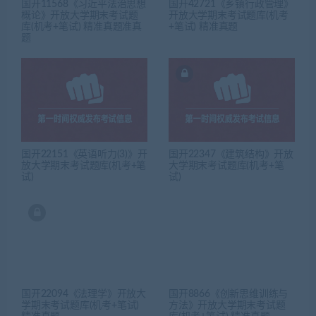
国开11568《习近平法治思想
国开42721《乡镇行政管理》
概论》开放大学期末考试题
开放大学期末考试题库(机考
库(机考+笔试) 精准真题准真
+笔试) 精准真题
题
国开22151《英语听力(3)》开
国开22347《建筑结构》开放
放大学期末考试题库(机考+笔
大学期末考试题库(机考+笔
试)
试)
国开22094《法理学》开放大
国开8866《创新思维训练与
学期末考试题库(机考+笔试)
方法》开放大学期末考试题