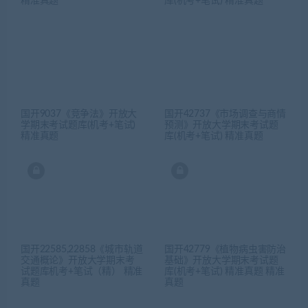
精准真题
库(机考+笔试) 精准真题
国开9037《竞争法》开放大
国开42737《市场调查与商情
学期末考试题库(机考+笔试)
预测》开放大学期末考试题
精准真题
库(机考+笔试) 精准真题
国开22585,22858《城市轨道
国开42779《植物病虫害防治
交通概论》开放大学期末考
基础》开放大学期末考试题
试题库机考+笔试（精） 精准
库(机考+笔试) 精准真题 精准
真题
真题