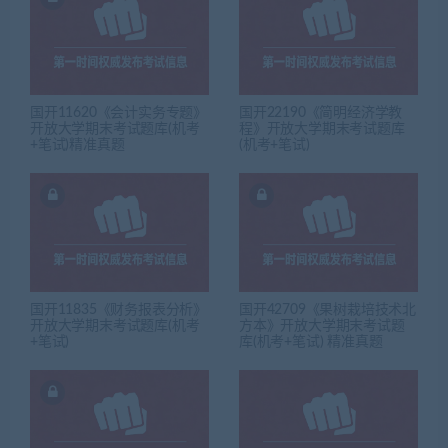
国开11620《会计实务专题》
国开22190《简明经济学教
开放大学期末考试题库(机考
程》开放大学期末考试题库
+笔试)精准真题
(机考+笔试)
国开11835《财务报表分析》
国开42709《果树栽培技术北
开放大学期末考试题库(机考
方本》开放大学期末考试题
+笔试)
库(机考+笔试) 精准真题