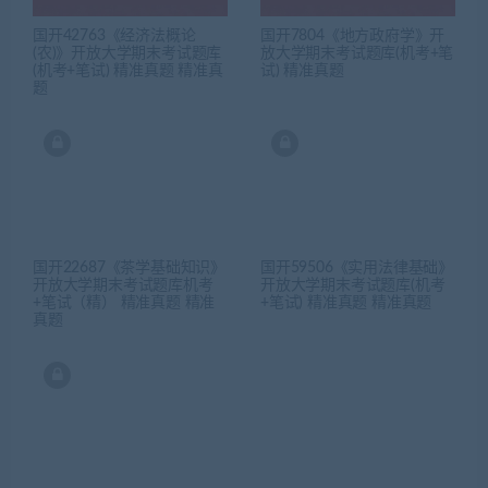
国开42763《经济法概论
国开7804《地方政府学》开
(农)》开放大学期末考试题库
放大学期末考试题库(机考+笔
(机考+笔试) 精准真题 精准真
试) 精准真题
题
国开22687《茶学基础知识》
国开59506《实用法律基础》
开放大学期末考试题库机考
开放大学期末考试题库(机考
+笔试（精） 精准真题 精准
+笔试) 精准真题 精准真题
真题