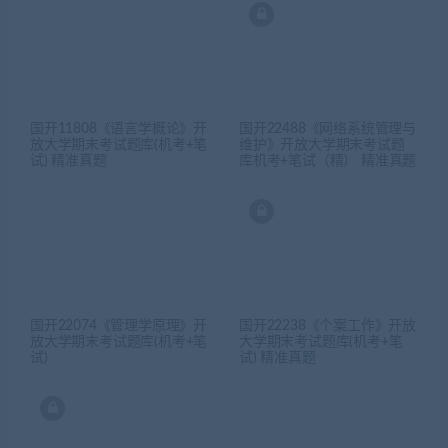
国开11808《语言学概论》开
国开22488《网络系统管理与
放大学期末考试题库(机考+笔
维护》开放大学期末考试题
试) 精准真题
库机考+笔试（精） 精准真题
国开22074《管理学原理》开
国开22238《个案工作》开放
放大学期末考试题库(机考+笔
大学期末考试题库(机考+笔
试)
试) 精准真题