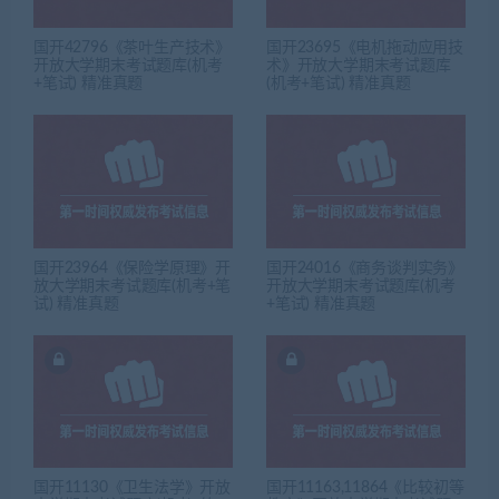
国开42796《茶叶生产技术》
国开23695《电机拖动应用技
开放大学期末考试题库(机考
术》开放大学期末考试题库
+笔试) 精准真题
(机考+笔试) 精准真题
国开23964《保险学原理》开
国开24016《商务谈判实务》
放大学期末考试题库(机考+笔
开放大学期末考试题库(机考
试) 精准真题
+笔试) 精准真题
国开11130《卫生法学》开放
国开11163,11864《比较初等