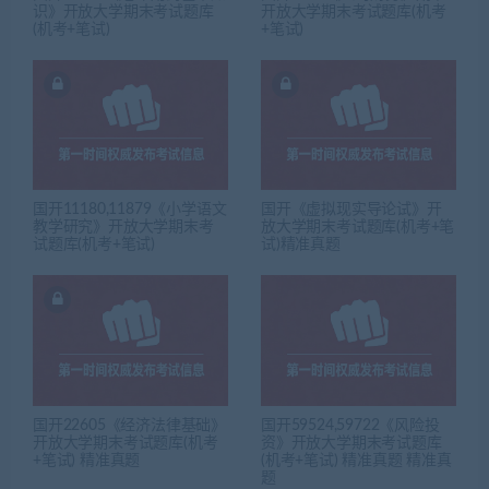
识》开放大学期末考试题库
开放大学期末考试题库(机考
(机考+笔试)
+笔试)
国开11180,11879《小学语文
国开《虚拟现实导论试》开
教学研究》开放大学期末考
放大学期末考试题库(机考+笔
试题库(机考+笔试)
试)精准真题
国开22605《经济法律基础》
国开59524,59722《风险投
开放大学期末考试题库(机考
资》开放大学期末考试题库
+笔试) 精准真题
(机考+笔试) 精准真题 精准真
题