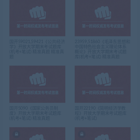
国开59021,59421《公共经济
23959,51860《毛泽东思想和
学》开放大学期末考试题库
中国特色社会主义理论体系
(机考+笔试) 精准真题 精准真
概论》开放大学期末考试题
题
库(机考+笔试) 精准真题
国开5090《国家公务员制
国开22190《简明经济学教
度》开放大学期末考试题库
程》开放大学期末考试题库
(机考+笔试) 精准真题
(机考+笔试)