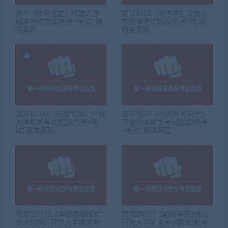
国开《教育简史》开放大学
国开8155《秘书学》开放大
期末考试题库(机考+笔试) 精
学期末考试题库(机考+笔试)
准真题
精准真题
国开11374《班级管理》开放
国开9539《中外教育简史》
大学期末考试题库(机考+笔
开放大学期末考试题库(机考
试) 精准真题
+笔试) 精准真题
国开 23792《角膜接触镜并
国开24013《期货投资分析》
发症处理》开放大学期末考
开放大学期末考试题库(机考