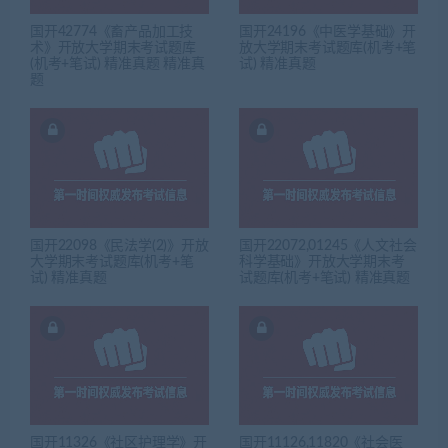
国开42774《畜产品加工技
国开24196《中医学基础》开
术》开放大学期末考试题库
放大学期末考试题库(机考+笔
(机考+笔试) 精准真题 精准真
试) 精准真题
题
国开22098《民法学(2)》开放
国开22072,01245《人文社会
大学期末考试题库(机考+笔
科学基础》开放大学期末考
试) 精准真题
试题库(机考+笔试) 精准真题
国开11326《社区护理学》开
国开11126,11820《社会医