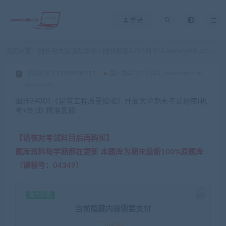
登录
当前位置：
国开电大优选题库网
国开题库1764科目🔍 www.yxtiku.cn
国开24001《建筑工程质量检验》开放大学期末考试题库(机考+笔试) 精准真题
>
>
客服微信:𝟭𝟯𝟯𝟱𝟵𝟰𝟱𝟴𝟭𝟭𝟭
国开题库1764科目🔍 www.yxtiku.cn
2026-06-20
国开24001《建筑工程质量检验》开放大学期末考试题库(机
考+笔试) 精准真题
【请核对考试科目后再购买】
题库资料每学期都在更新 本题库为期末最新100%原题库
（课程号：04349）
暂无优惠
当前隐藏内容需要支付