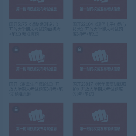
国开5175《道路勘测设计》
国开22104《现代电子电路与
开放大学期末考试题库(机考
技术》开放大学期末考试题
+笔试) 精准真题
库(机考+笔试)
国开《畜禽生产概论试》开
国开23817《老年康复训练照
放大学期末考试题库(机考+笔
护》开放大学期末考试题库
试)精准真题
(机考+笔试)