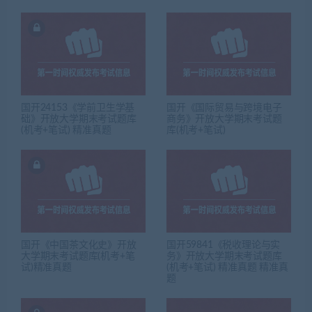
国开24153《学前卫生学基
国开《国际贸易与跨境电子
础》开放大学期末考试题库
商务》开放大学期末考试题
(机考+笔试) 精准真题
库(机考+笔试)
国开《中国茶文化史》开放
国开59841《税收理论与实
大学期末考试题库(机考+笔
务》开放大学期末考试题库
试)精准真题
(机考+笔试) 精准真题 精准真
题