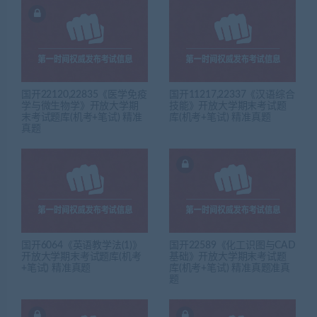
国开22120,22835《医学免疫
国开11217,22337《汉语综合
学与微生物学》开放大学期
技能》开放大学期末考试题
末考试题库(机考+笔试) 精准
库(机考+笔试) 精准真题
真题
国开6064《英语教学法(1)》
国开22589《化工识图与CAD
开放大学期末考试题库(机考
基础》开放大学期末考试题
+笔试) 精准真题
库(机考+笔试) 精准真题准真
题