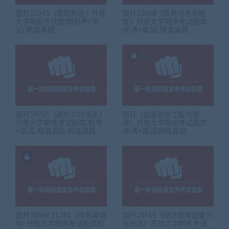
国开22345《建筑构造》开放
国开23668《营养与老年膳
大学期末考试题库(机考+笔
食》开放大学期末考试题库
试) 精准真题
(机考+笔试) 精准真题
国开59715《政府公共关系》
国开《信息安全工程与管
开放大学期末考试题库(机考
理》开放大学期末考试题库
+笔试) 精准真题 精准真题
(机考+笔试)精准真题
国开10864,11391《商务英语
国开23611《经济管理定量分
4》开放大学期末考试题库机
析方法》开放大学期末考试