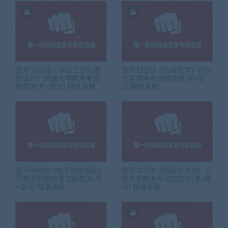
国开 23602《冲压工艺与模
国开11123《流体力学》开放
具设计》开放大学期末考试
大学期末考试题库(机考+笔
题库(机考+笔试) 精准真题
试)精准真题
国开44988《电子政务概论》
国开42786《初级经济学》开
开放大学期末考试题库(机考
放大学期末考试题库(机考+笔
+笔试) 精准真题
试) 精准真题