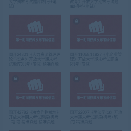
大学期末考试题库(机考+笔
教育》开放大学期末考试题
试)
库(机考+笔试)
国开24801《人力资源管理理
国开11068,11827《小企业管
论与实务》开放大学期末考
理》开放大学期末考试题库
试题库(机考+笔试) 精准真题
(机考+笔试)
国开42782《粮食作物栽培》
国开22097《民法学(1)》开放
开放大学期末考试题库(机考
大学期末考试题库(机考+笔
+笔试) 精准真题 精准真题
试) 精准真题