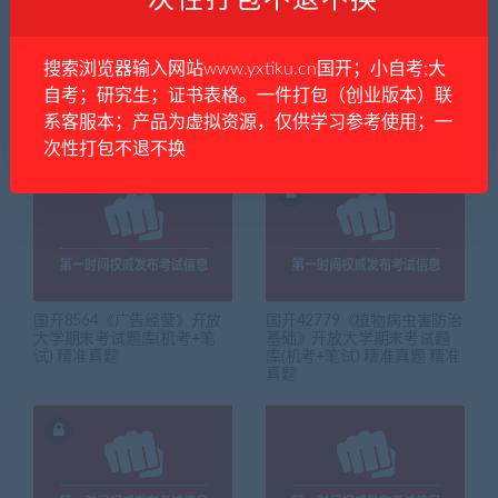
搜索浏览器输入网站www.yxtiku.cn国开；小自考;大
国开10894,11313《学前儿童
国开11577《纳税实务》开放
自考；研究生；证书表格。一件打包（创业版本）联
卫生与保健》开放大学期末
大学期末考试题库(机考+笔
考试题库(机考+笔试)* 精准真
试) 精准真题
系客服本；产品为虚拟资源，仅供学习参考使用；一
题
次性打包不退不换
国开8564《广告经营》开放
国开42779《植物病虫害防治
大学期末考试题库(机考+笔
基础》开放大学期末考试题
试) 精准真题
库(机考+笔试) 精准真题 精准
真题