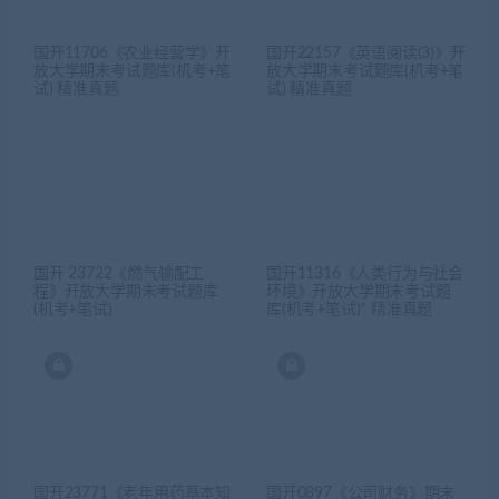
国开11706《农业经营学》开
国开22157《英语阅读(3)》开
放大学期末考试题库(机考+笔
放大学期末考试题库(机考+笔
试) 精准真题
试) 精准真题
国开 23722《燃气输配工
国开11316《人类行为与社会
程》开放大学期末考试题库
环境》开放大学期末考试题
(机考+笔试)
库(机考+笔试)* 精准真题
国开23771《老年用药基本知
国开0897《公司财务》期末