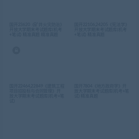
国开23620《矿井火灾防治》
国开22106,24205《宪法学》
开放大学期末考试题库(机考
开放大学期末考试题库(机考
+笔试) 精准真题 精准真题
+笔试) 精准真题
国开22464,22849《建筑工程
国开7804《地方政府学》开
项目招投标与合同管理》开
放大学期末考试题库(机考+笔
放大学期末考试题库(机考+笔
试) 精准真题
试)