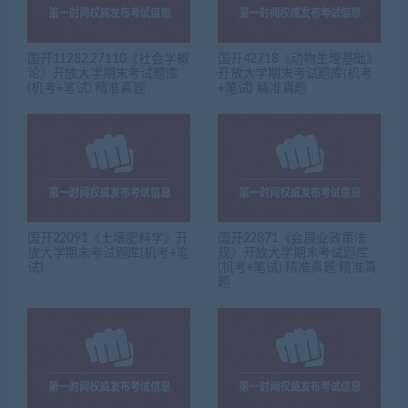
国开11282,27110《社会学概
国开42718《动物生理基础》
论》开放大学期末考试题库
开放大学期末考试题库(机考
(机考+笔试) 精准真题
+笔试) 精准真题
国开22091《土壤肥料学》开
国开22871《会展业政策法
放大学期末考试题库(机考+笔
规》开放大学期末考试题库
试)
(机考+笔试) 精准真题 精准真
题