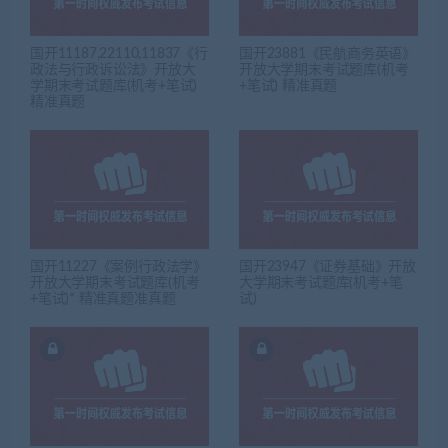
国开11187,22110,11837《行
国开23881《民航商务英语》
政法与行政诉讼法》开放大
开放大学期末考试题库(机考
学期末考试题库(机考+笔试)
+笔试) 精准真题
精准真题
国开11227《案例行政法学》
国开23947《证券基础》开放
开放大学期末考试题库(机考
大学期末考试题库(机考+笔
+笔试)* 精准真题准真题
试)