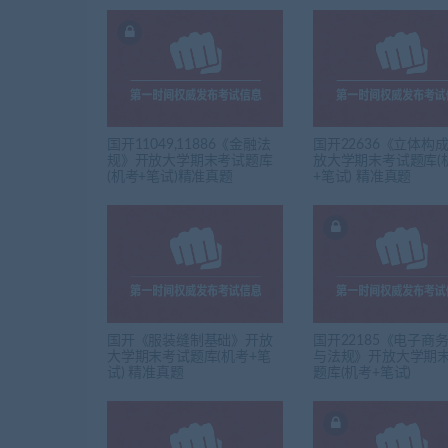
国开11049,11886《金融法
国开22636《立体构
规》开放大学期末考试题库
放大学期末考试题库(
(机考+笔试)精准真题
+笔试) 精准真题
国开《服装缝制基础》开放
国开22185《电子商
大学期末考试题库(机考+笔
与法规》开放大学期
试) 精准真题
题库(机考+笔试)