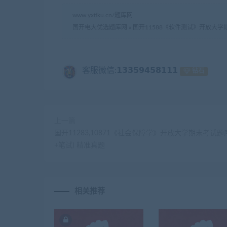
www.yxtiku.cn/题库网
国开电大优选题库网
»
国开11588《软件测试》开放大学
客服微信:𝟭𝟯𝟯𝟱𝟵𝟰𝟱𝟴𝟭𝟭𝟭
钻石
上一篇
国开11283,10871《社会保障学》开放大学期末考试题
+笔试) 精准真题
相关推荐