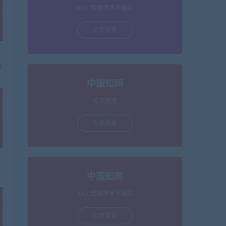
AIGC检查学术不端正
立即查看
真
中国知网
论文查重
立即查看
中国知网
AIGC检测学术不端正
立即查看