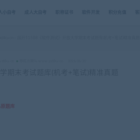
人小自考
成人大自考
职称证书
软件开发
积分充值
客
iku.cn
国开11588《软件测试》开放大学期末考试题库(机考+笔试)精准真题
>
tiku.cn
移民方案🔍-www-yxtiku-cn
2026-06-20
大学期末考试题库(机考+笔试)精准真题
%原题库