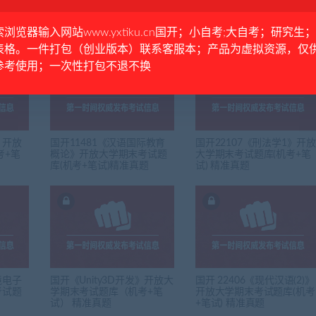
试题库
《电子支付与安全》开放大
期末考试题库(机考+笔试) 
学期末考试题库(机考+笔试)
准真题
精准真题 精准真题 精准真题
浏览器输入网站www.yxtiku.cn国开；小自考;大自考；研究生
表格。一件打包（创业版本）联系客服本；产品为虚拟资源，仅
参考使用；一次性打包不退不换
》开放
国开11481《汉语国际教育
国开22107《刑法学1》开放
考+笔
概论》开放大学期末考试题
大学期末考试题库(机考+笔
库(机考+笔试)精准真题
试) 精准真题
境电子
国开《Unity3D开发》开放大
国开 22406《现代汉语(2)》
考试题
学期末考试题库（机考+笔
开放大学期末考试题库(机考
试） 精准真题
+笔试) 精准真题