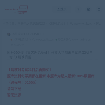
登录
当前位置：
国开电大优选题库网
《期刊;论文》》🔍 www.yxtiku.cn
国开55049《文艺理论基础》开放大学期末考试题库(机考+笔试) 精准真题
>
>
客服微信:𝟭𝟯𝟯𝟱𝟵𝟰𝟱𝟴𝟭𝟭𝟭
《期刊;论文》》🔍 www.yxtiku.cn
移民方案🔍-www-yxtiku-cn
2026-06-20
国开55049《文艺理论基础》开放大学期末考试题库(机考
+笔试) 精准真题
【请核对考试科目后再购买】
题库资料每学期都在更新 本题库为期末最新100%原题库
（课程号：01555）
请勿下载
暂无资源