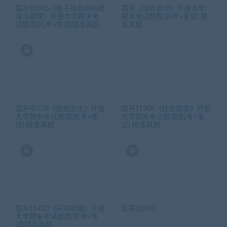
国开11565《电子商务网站建
国开《涉外会计》开放大学
设与管理》开放大学期末考
期末考试题库(机考+笔试) 精
试题库(机考+笔试)精准真题
准真题
国开42738《民俗文化》开放
国开11306《社会政策》开放
大学期末考试题库(机考+笔
大学期末考试题库(机考+笔
试) 精准真题
试) 精准真题
国开11420《采购管理》开放
医美咨询师
大学期末考试题库(机考+笔
试)精准真题