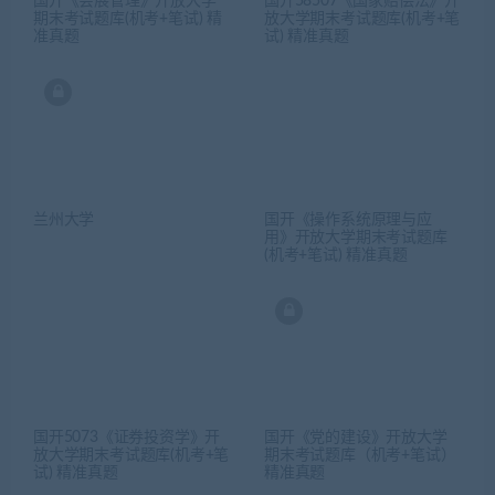
国开《会展管理》开放大学
国开58507《国家赔偿法》开
期末考试题库(机考+笔试) 精
放大学期末考试题库(机考+笔
准真题
试) 精准真题
兰州大学
国开《操作系统原理与应
用》开放大学期末考试题库
(机考+笔试) 精准真题
国开5073《证券投资学》开
国开《党的建设》开放大学
放大学期末考试题库(机考+笔
期末考试题库（机考+笔试）
试) 精准真题
精准真题