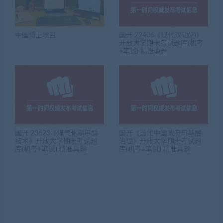
中国博士项目
国开 22406《现代汉语(2)》
开放大学期末考试题库(机考
+笔试) 精准真题
国开 23623《煤气化制甲醇
国开《当代中国政府与基层
技术》开放大学期末考试题
治理》开放大学期末考试题
库(机考+笔试) 精准真题
库(机考+笔试) 精准真题