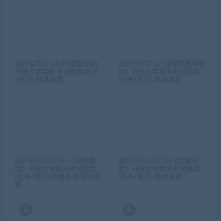
国开42723《农村政策法规》
国开55107《心理健康教育概
开放大学期末考试题库(机考
论》开放大学期末考试题库
+笔试) 精准真题
(机考+笔试) 精准真题
国开59513,55753《风险管
国开55064,58725《国家税
理》开放大学期末考试题库
收》开放大学期末考试题库
(机考+笔试) 精准真题 精准真
(机考+笔试) 精准真题
题