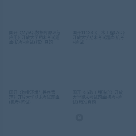
国开《MySQL数据库原理与
国开11128《土木工程CAD》
应用》开放大学期末考试题
开放大学期末考试题库(机考
库(机考+笔试) 精准真题
+笔试)
国开《物业环境与秩序管
国开《市政工程造价》开放
理》开放大学期末考试题库
大学期末考试题库(机考+笔
(机考+笔试)
试) 精准真题