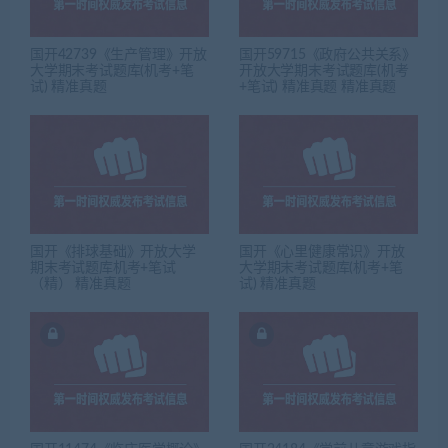
国开42739《生产管理》开放
国开59715《政府公共关系》
大学期末考试题库(机考+笔
开放大学期末考试题库(机考
试) 精准真题
+笔试) 精准真题 精准真题
国开《排球基础》开放大学
国开《心里健康常识》开放
期末考试题库机考+笔试
大学期末考试题库(机考+笔
（精） 精准真题
试) 精准真题