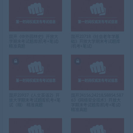
国开《中外园林史》开放大
国开23718《社会老年学基
学期末考试题库(机考+笔试)
础》开放大学期末考试题库
精准真题
(机考+笔试)
国开23937《人文英语2》开
国开24156,24218,58854,587
放大学期末考试题库机考+笔
63《网络安全技术》开放大
试（精） 精准真题
学期末考试题库(机考+笔试)
精准真题