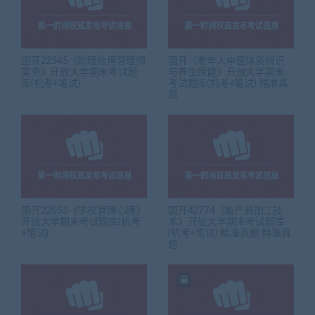
国开22545《助理信用管理师
国开《老年人中医体质辨识
实务》开放大学期末考试题
与养生保健》开放大学期末
库(机考+笔试)
考试题库(机考+笔试) 精准真
题
国开22055《学校管理心理》
国开42774《畜产品加工技
开放大学期末考试题库(机考
术》开放大学期末考试题库
+笔试)
(机考+笔试) 精准真题 精准真
题