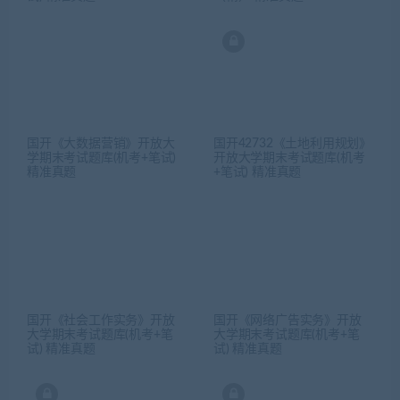
国开《大数据营销》开放大
国开42732《土地利用规划》
学期末考试题库(机考+笔试)
开放大学期末考试题库(机考
精准真题
+笔试) 精准真题
国开《社会工作实务》开放
国开《网络广告实务》开放
大学期末考试题库(机考+笔
大学期末考试题库(机考+笔
试) 精准真题
试) 精准真题