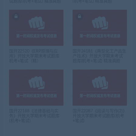
试题库(机考+笔试) 精准真题
(机考+笔试) 精准真题
国开22520《ERP原理与应
国开24181《典型化工产品生
用》开放大学期末考试题库
产技术》开放大学期末考试
机考+笔试（精）
题库(机考+笔试) 精准真题
国开22188《法律基础与实
国开22087《阅读与写作(2)》
务》开放大学期末考试题库
开放大学期末考试题库(机考
(机考+笔试)
+笔试)