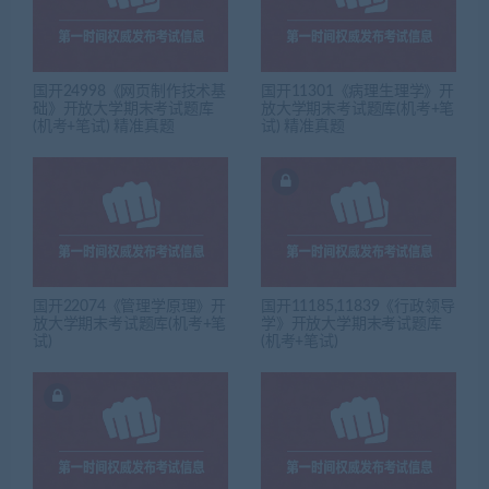
国开24998《网页制作技术基
国开11301《病理生理学》开
础》开放大学期末考试题库
放大学期末考试题库(机考+笔
(机考+笔试) 精准真题
试) 精准真题
国开22074《管理学原理》开
国开11185,11839《行政领导
放大学期末考试题库(机考+笔
学》开放大学期末考试题库
试)
(机考+笔试)