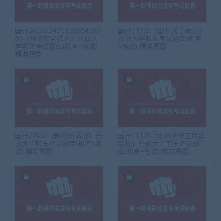
国开24156,24218,58854,587
国开11232《国际法学概论》
63《网络安全技术》开放大
开放大学期末考试题库(机考
学期末考试题库(机考+笔试)
+笔试) 精准真题
精准真题
国开22437《微积分基础》开
国开11175《水利水电工程建
放大学期末考试题库(机考+笔
筑物》开放大学期末考试题
试) 精准真题
库(机考+笔试) 精准真题