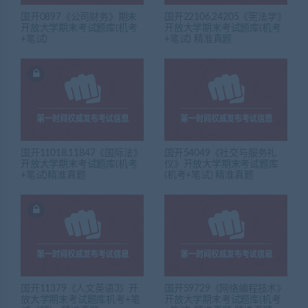
国开0897《公司财务》期末
国开22106,24205《宪法学》
开放大学期末考试题库(机考
开放大学期末考试题库(机考
+笔试)
+笔试) 精准真题
国开11018,11847《国际法》
国开54049《社交与服务礼
开放大学期末考试题库(机考
仪》开放大学期末考试题库
+笔试)精准真题
(机考+笔试) 精准真题
国开11379《人文英语3》开
国开59729《网络编程技术》
放大学期末考试题库机考+笔
开放大学期末考试题库(机考