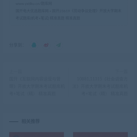
www.yxtiku.cn/题库网
国开电大优选题库网
»
国开23619《劳动争议处理》开放大学期末
考试题库(机考+笔试) 精准真题 精准真题
分享到：
上一篇
下一篇
国开《互联网内容运营与管
10881,11315《社会调查方
理》开放大学期末考试题库机
法》开放大学期末考试题库机
考+笔试（精） 精准真题
考+笔试（精） 精准真题
相关推荐