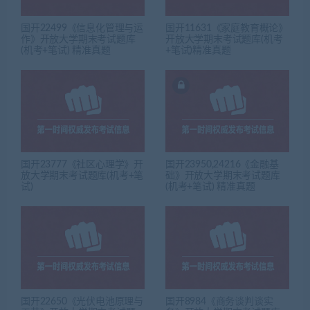
国开22499《信息化管理与运
国开11631《家庭教育概论》
作》开放大学期末考试题库
开放大学期末考试题库(机考
(机考+笔试) 精准真题
+笔试)精准真题
国开23777《社区心理学》开
国开23950,24216《金融基
放大学期末考试题库(机考+笔
础》开放大学期末考试题库
试)
(机考+笔试) 精准真题
国开22650《光伏电池原理与
国开8984《商务谈判谈实