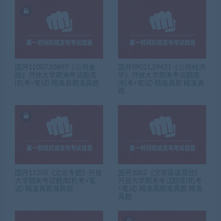
国开11007,10897《公司金
国开59021,59421《公共经济
融》开放大学期末考试题库
学》开放大学期末考试题库
(机考+笔试) 精准真题准真题
(机考+笔试) 精准真题 精准真
题
国开11250《文论专题》开放
国开1062《文学英语赏欣》
大学期末考试题库(机考+笔
开放大学期末考试题库(机考
试) 精准真题准真题
+笔试) 精准真题准真题 精准
真题