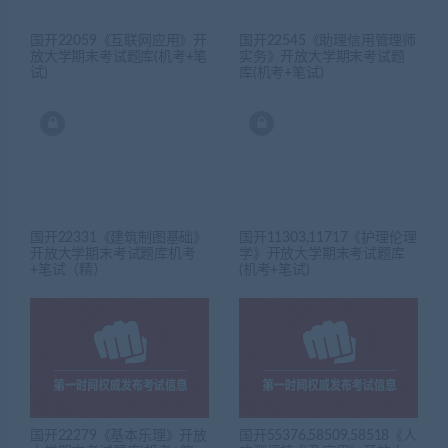
国开22059《互联网应用》开
国开22545《助理信用管理师
放大学期末考试题库(机考+笔
实务》开放大学期末考试题
试)
库(机考+笔试)
国开22331《建筑制图基础》
国开11303,11717《护理伦理
开放大学期末考试题库机考
学》开放大学期末考试题库
+笔试（精）
(机考+笔试)
国开22279《基本乐理》开放
国开55376,58509,58518《人