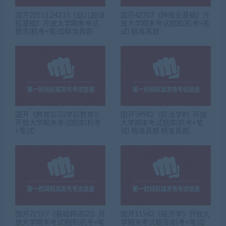
国开22511,24213《幼儿园课
国开42707《种植业基础》开
程基础》开放大学期末考试
放大学期末考试题库(机考+笔
题库(机考+笔试)精准真题
试) 精准真题
国开《教育实习(学前教育)》
国开59982《民法学#》开放
开放大学期末考试题库(机考
大学期末考试题库(机考+笔
+笔试)
试) 精准真题 精准真题
国开22597《基础韩语(2)》开
国开11542《投资学》开放大
放大学期末考试题库(机考+笔
学期末考试题库(机考+笔试)