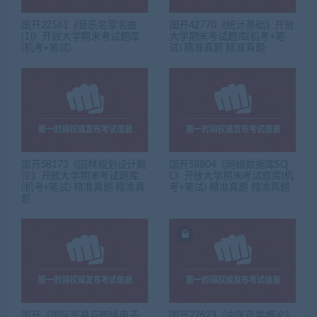
国开22561《音乐名家名曲
国开42770《统计基础》开放
(1)》开放大学期末考试题库
大学期末考试题库(机考+笔
(机考+笔试)
试) 精准真题 精准真题
国开58173《园林规划设计概
国开58804《网络数据库SQ
论》开放大学期末考试题库
L》开放大学期末考试题库(机
(机考+笔试) 精准真题 精准真
考+笔试) 精准真题 精准真题
题
国开《国际贸易与跨境电子
国开22623《中医药学概论》