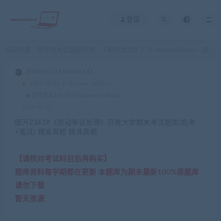
登录
当前位置：
国开电大优选题库网
《期刊;论文》》🔍 www.yxtiku.cn
国开23619《劳动争议处理》开放大学期末考试题库(机考+笔试) 精准真题 精准真题
>
>
客服微信:𝟭𝟯𝟯𝟱𝟵𝟰𝟱𝟴𝟭𝟭𝟭
《期刊;论文》》🔍 www.yxtiku.cn
国开题库1764科目🔍 www.yxtiku.cn
2026-06-20
国开23619《劳动争议处理》开放大学期末考试题库(机考
+笔试) 精准真题 精准真题
【请核对考试科目后再购买】
题库资料每学期都在更新 本题库为期末最新100%原题库
请勿下载
暂无资源