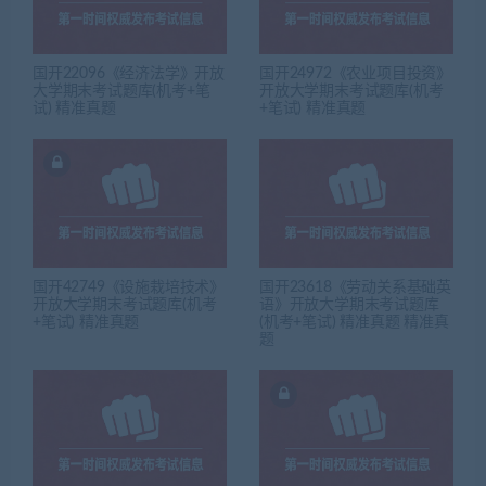
国开22096《经济法学》开放
国开24972《农业项目投资》
大学期末考试题库(机考+笔
开放大学期末考试题库(机考
试) 精准真题
+笔试) 精准真题
国开42749《设施栽培技术》
国开23618《劳动关系基础英
开放大学期末考试题库(机考
语》开放大学期末考试题库
+笔试) 精准真题
(机考+笔试) 精准真题 精准真
题