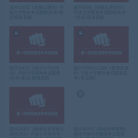
国开11632《发展心理学》开
国开6058《网络实用软件》
放大学期末考试题库(机考+笔
开放大学期末考试题库(机考
试)精准真题
+笔试) 精准真题
国开23672《液压与气压传
国开10863,11389《管理英语
动》开放大学期末考试题库
4》开放大学期末考试题库机
(机考+笔试) 精准真题
考+笔试(精)
国开24002《健康信息管理与
国开04991《高级财务管理》
风险评估》开放大学期末考
期末开放大学期末考试题库