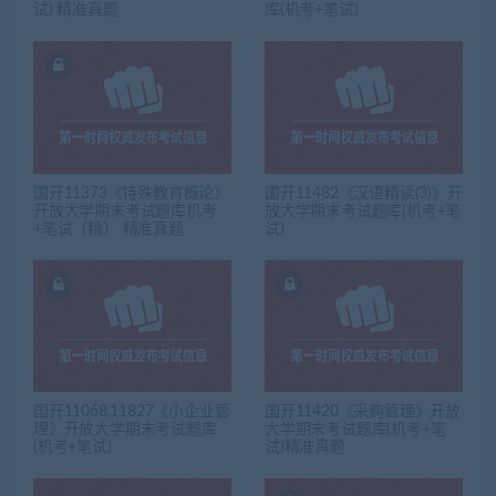
试) 精准真题
库(机考+笔试)
国开11373《特殊教育概论》
国开11482《汉语精读(3)》开
开放大学期末考试题库机考
放大学期末考试题库(机考+笔
+笔试（精） 精准真题
试)
国开11068,11827《小企业管
国开11420《采购管理》开放
理》开放大学期末考试题库
大学期末考试题库(机考+笔
(机考+笔试)
试)精准真题