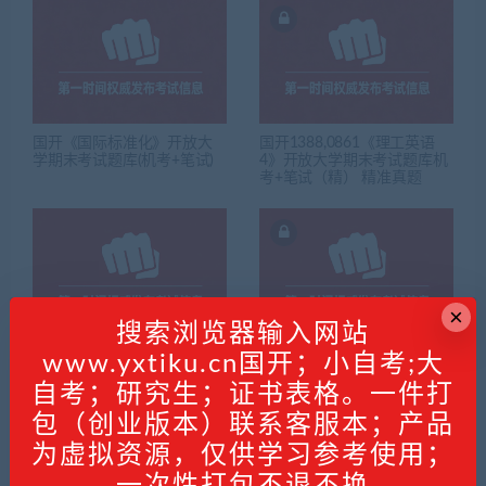
国开《国际标准化》开放大
国开1388,0861《理工英语
学期末考试题库(机考+笔试)
4》开放大学期末考试题库机
考+笔试（精） 精准真题
×
搜索浏览器输入网站
国开22599《基础韩语(4)》开
国开24154《大数据技术概
www.yxtiku.cn国开；小自考;大
放大学期末考试题库(机考+笔
论》开放大学期末考试题库
自考；研究生；证书表格。一件打
试)
(机考+笔试) 精准真题
包（创业版本）联系客服本；产品
为虚拟资源，仅供学习参考使用；
一次性打包不退不换