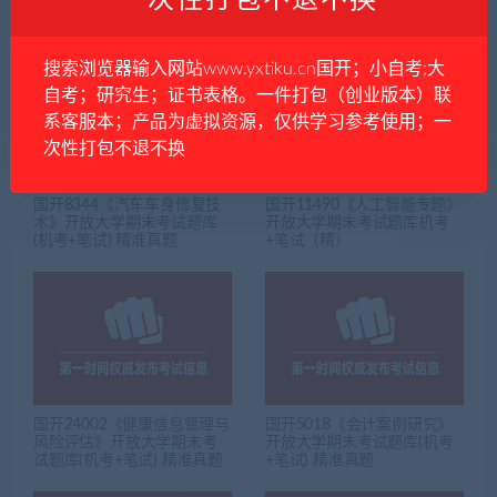
大学期末考试题库机考+笔试
开放大学期末考试题库(机考
（精） 精准真题
+笔试) 精准真题
搜索浏览器输入网站www.yxtiku.cn国开；小自考;大
自考；研究生；证书表格。一件打包（创业版本）联
系客服本；产品为虚拟资源，仅供学习参考使用；一
次性打包不退不换
国开8344《汽车车身修复技
国开11490《人工智能专题》
术》开放大学期末考试题库
开放大学期末考试题库机考
(机考+笔试) 精准真题
+笔试（精）
国开24002《健康信息管理与
国开5018《会计案例研究》
风险评估》开放大学期末考
开放大学期末考试题库(机考
试题库(机考+笔试) 精准真题
+笔试) 精准真题