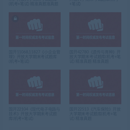
(机考+笔试) 精准真题准真题
+笔试)
国开11068,11827《小企业管
国开42780《遗传与育种》开
理》开放大学期末考试题库
放大学期末考试题库(机考+笔
(机考+笔试)
试) 精准真题 精准真题
国开22104《现代电子电路与
国开22513《汽车保险》开放
技术》开放大学期末考试题
大学期末考试题库(机考+笔
库(机考+笔试)
试) 精准真题