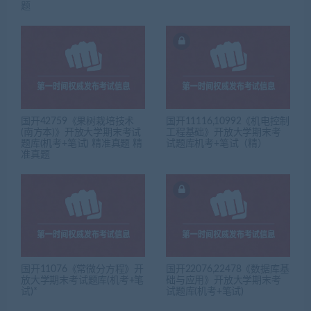
题
国开42759《果树栽培技术
国开11116,10992《机电控制
(南方本)》开放大学期末考试
工程基础》开放大学期末考
题库(机考+笔试) 精准真题 精
试题库机考+笔试（精）
准真题
国开11076《常微分方程》开
国开22076,22478《数据库基
放大学期末考试题库(机考+笔
础与应用》开放大学期末考
试)*
试题库(机考+笔试)