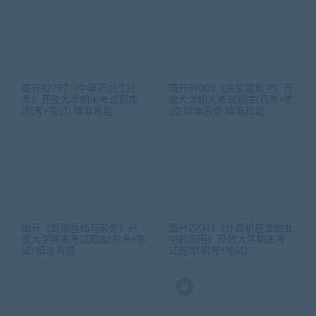
国开42797《中草药加工技
国开59009《房屋建筑学》开
术》开放大学期末考试题库
放大学期末考试题库(机考+笔
(机考+笔试) 精准真题
试) 精准真题 精准真题
国开《管理基础与实务》开
国开22041《计算机在金融业
放大学期末考试题库(机考+笔
中的应用》开放大学期末考
试) 精准真题
试题库(机考+笔试)