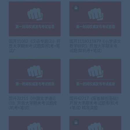
国开11082《汉语专题(2)》开
国开11180,11879《小学语文
放大学期末考试题库(机考+笔
教学研究》开放大学期末考
试)*
试题库(机考+笔试)
国开22211《中国文学通论
国开42717《家畜解剖基础》
(1)》开放大学期末考试题库
开放大学期末考试题库(机考
(机考+笔试)
+笔试) 精准真题