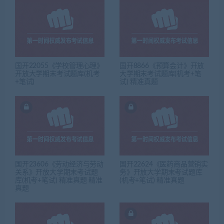
国开22055《学校管理心理》
国开8866《预算会计》开放
开放大学期末考试题库(机考
大学期末考试题库(机考+笔
+笔试)
试) 精准真题
国开23606《劳动经济与劳动
国开22624《医药商品营销实
关系》开放大学期末考试题
务》开放大学期末考试题库
库(机考+笔试) 精准真题 精准
(机考+笔试) 精准真题
真题