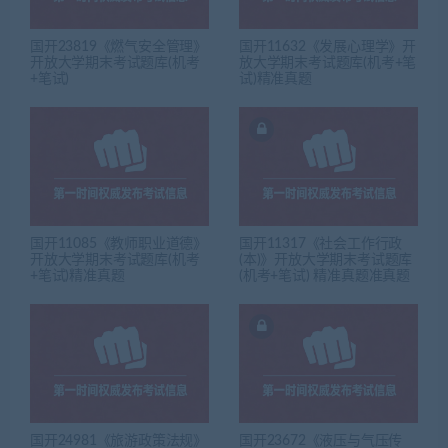
国开23819《燃气安全管理》
国开11632《发展心理学》开
开放大学期末考试题库(机考
放大学期末考试题库(机考+笔
+笔试)
试)精准真题
国开11085《教师职业道德》
国开11317《社会工作行政
开放大学期末考试题库(机考
(本)》开放大学期末考试题库
+笔试)精准真题
(机考+笔试) 精准真题准真题
国开24981《旅游政策法规》
国开23672《液压与气压传