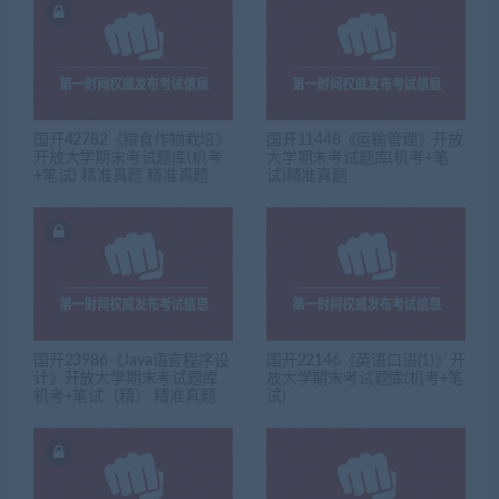
国开42782《粮食作物栽培》
国开11448《运输管理》开放
开放大学期末考试题库(机考
大学期末考试题库(机考+笔
+笔试) 精准真题 精准真题
试)精准真题
国开23986《Java语言程序设
国开22146《英语口语(1)》开
计》开放大学期末考试题库
放大学期末考试题库(机考+笔
机考+笔试（精） 精准真题
试)