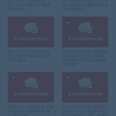
国开 23722《燃气输配工
国开22150《英语听力(2)》开
程》开放大学期末考试题库
放大学期末考试题库(机考+笔
(机考+笔试)
试) 精准真题
国开23718《社会老年学基
国开10878,11358《民族理论
础》开放大学期末考试题库
与民族政策》开放大学期末
(机考+笔试)
考试题库(机考+笔试) 精准真
题准真题
国开11577《纳税实务》开放
国开11256,11898《数据库应
大学期末考试题库(机考+笔
用技术》开放大学期末考试
试) 精准真题
题库机考+笔试（精） 精准真