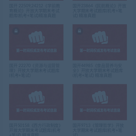
国开 22509,24212《学前教
国开23864《民航概论》开放
育概论》开放大学期末考试
大学期末考试题库(机考+笔
题库(机考+笔试)精准真题
试) 精准真题
国开 22270《资源与运营管
国开44985《食品营养与安
理》开放大学期末考试题库
全》开放大学期末考试题库
(机考+笔试)
(机考+笔试) 精准真题
国开50158《西方行政制度》
国开9713《管理哲学》开放
开放大学期末考试题库(机考
大学期末考试题库(机考+笔
+笔试) 精准真题
试)