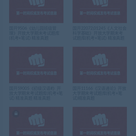
国开9506《幼儿园班级管
国开22072,01245《人文社会
理》开放大学期末考试题库
科学基础》开放大学期末考
(机考+笔试) 精准真题
试题库(机考+笔试) 精准真题
国开59005《初级汉语#》开
国开11166《汉语通论》开放
放大学期末考试题库(机考+笔
大学期末考试题库(机考+笔
试) 精准真题 精准真题
试)精准真题