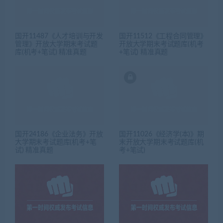
国开11487《人才培训与开发
国开11512《工程合同管理》
管理》开放大学期末考试题
开放大学期末考试题库(机考
库(机考+笔试) 精准真题
+笔试) 精准真题
国开24186《企业法务》开放
国开11026《经济学(本)》期
大学期末考试题库(机考+笔
末开放大学期末考试题库(机
试) 精准真题
考+笔试)