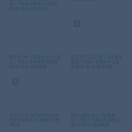
术》开放大学期末考试题库
(机考+笔试) 精准真题
国开24149《中国古代文化常
国开22372,23708《汽车机械
识》开放大学期末考试题库
基础》开放大学期末考试题
(机考+笔试) 精准真题
库(机考+笔试) 精准真题
国开22131《药用分析化学》
国开《模具设计与制造基
开放大学期末考试题库(机考
础》开放大学期末考试题库
+笔试)
(机考+笔试) 精准真题