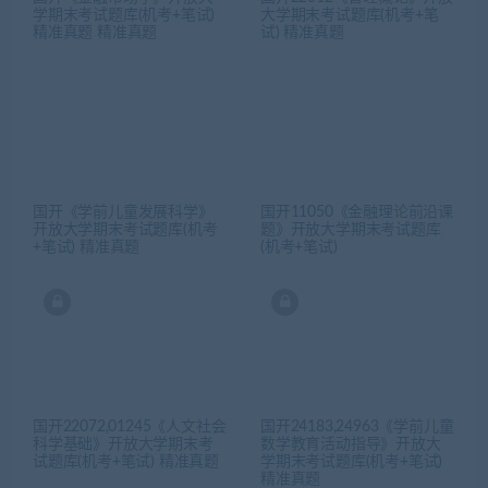
学期末考试题库(机考+笔试)
大学期末考试题库(机考+笔
精准真题 精准真题
试) 精准真题
国开《学前儿童发展科学》
国开11050《金融理论前沿课
开放大学期末考试题库(机考
题》开放大学期末考试题库
+笔试) 精准真题
(机考+笔试)
国开22072,01245《人文社会
国开24183,24963《学前儿童
科学基础》开放大学期末考
数学教育活动指导》开放大
试题库(机考+笔试) 精准真题
学期末考试题库(机考+笔试)
精准真题