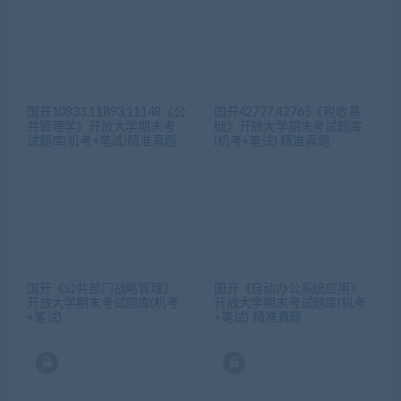
国开10833,11893,11148《公
国开42727,42765《税收基
共管理学》开放大学期末考
础》开放大学期末考试题库
试题库(机考+笔试)精准真题
(机考+笔试) 精准真题
国开《公共部门战略管理》
国开《自动办公系统应用》
开放大学期末考试题库(机考
开放大学期末考试题库(机考
+笔试)
+笔试) 精准真题