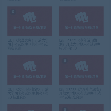
国开《快递实务》开放大学
国开 23791《老年活动策
期末考试题库（机考+笔试）
划》开放大学期末考试题库
精准真题
(机考+笔试)
国开《文化市场营销》开放
国开23903《汽车电气设备》
大学期末考试题库(机考+笔
开放大学期末考试题库(机考
试) 精准真题
+笔试)精准真题