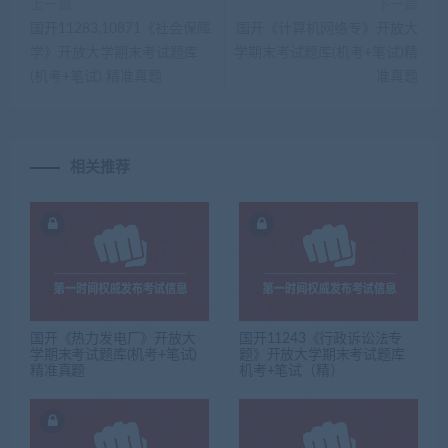
上一篇
下一篇
国开11283,10871《社会保障
国开《计算机网络专》开放大
学》开放大学期末考试题库
学期末考试题库(机考+笔试)精
(机考+笔试) 精准真题
准真题
相关推荐
国开《热力发电厂》开放大
国开11243《行政诉讼法专
学期末考试题库(机考+笔试)
题》开放大学期末考试题库
精准真题
机考+笔试（精）