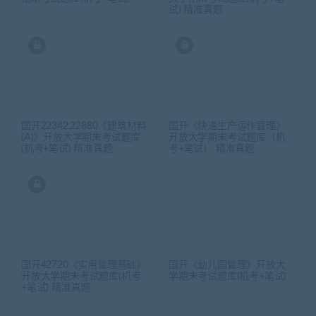
试) 精准真题
国开22342,22880《建筑材料
国开《快递生产运作管理》
(A)》开放大学期末考试题库
开放大学期末考试题库（机
(机考+笔试) 精准真题
考+笔试） 精准真题
国开42720《实用管理基础》
国开《幼儿园管理》开放大
开放大学期末考试题库(机考
学期末考试题库(机考+笔试)
+笔试) 精准真题