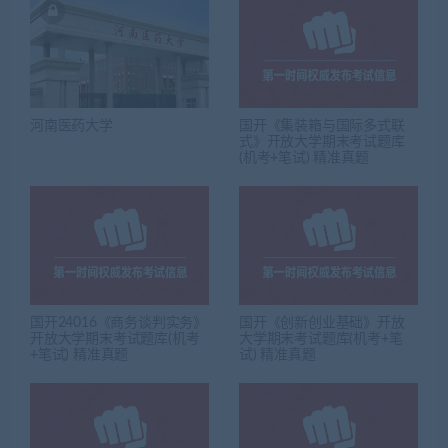
河南医药大学
国开《集装箱与国际多式联
式》开放大学期末考试题库
(机考+笔试) 精准真题
国开24016《商务谈判实务》
国开《创新创业基础》开放
开放大学期末考试题库(机考
大学期末考试题库(机考+笔
+笔试) 精准真题
试) 精准真题