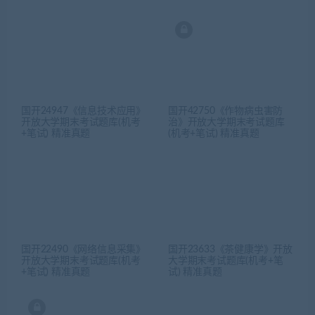
国开24947《信息技术应用》
国开42750《作物病虫害防
开放大学期末考试题库(机考
治》开放大学期末考试题库
+笔试) 精准真题
(机考+笔试) 精准真题
国开22490《网络信息采集》
国开23633《茶健康学》开放
开放大学期末考试题库(机考
大学期末考试题库(机考+笔
+笔试) 精准真题
试) 精准真题