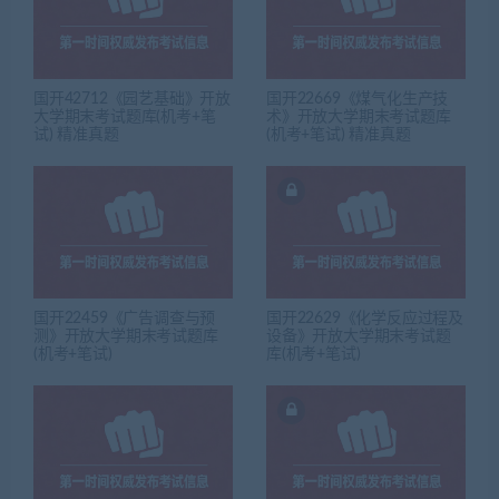
国开42712《园艺基础》开放
国开22669《煤气化生产技
大学期末考试题库(机考+笔
术》开放大学期末考试题库
试) 精准真题
(机考+笔试) 精准真题
国开22459《广告调查与预
国开22629《化学反应过程及
测》开放大学期末考试题库
设备》开放大学期末考试题
(机考+笔试)
库(机考+笔试)