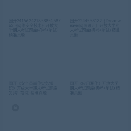
国开24156,24218,58854,587
国开22445,58132《Dreamw
63《网络安全技术》开放大
eaver网页设计》开放大学期
学期末考试题库(机考+笔试)
末考试题库(机考+笔试) 精准
精准真题
真题
国开《安全员岗位实务知
国开《应用写作》开放大学
识》开放大学期末考试题库
期末考试题库(机考+笔试) 精
(机考+笔试) 精准真题
准真题