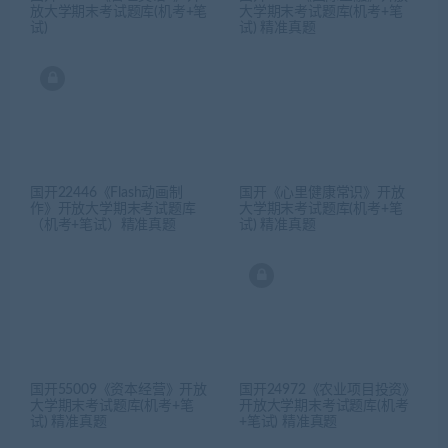
放大学期末考试题库(机考+笔
大学期末考试题库(机考+笔
试)
试) 精准真题
国开22446《Flash动画制
国开《心里健康常识》开放
作》开放大学期末考试题库
大学期末考试题库(机考+笔
（机考+笔试）精准真题
试) 精准真题
国开55009《资本经营》开放
国开24972《农业项目投资》
大学期末考试题库(机考+笔
开放大学期末考试题库(机考
试) 精准真题
+笔试) 精准真题