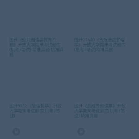
国开《幼儿园语言教育专
国开11640《急危重症护理
题》开放大学期末考试题库
学》开放大学期末考试题库
(机考+笔试) 精准真题 精准真
(机考+笔试)精准真题
题
国开9713《管理哲学》开放
国开《金融专题讲座》开放
大学期末考试题库(机考+笔
大学期末考试题库(机考+笔
试)
试) 精准真题