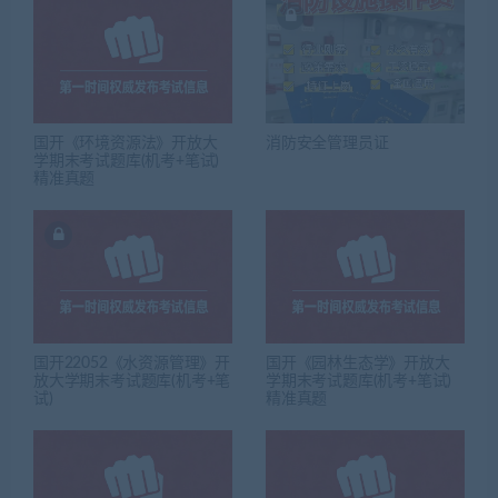
国开《环境资源法》开放大
消防安全管理员证
学期末考试题库(机考+笔试)
精准真题
国开22052《水资源管理》开
国开《园林生态学》开放大
放大学期末考试题库(机考+笔
学期末考试题库(机考+笔试)
试)
精准真题