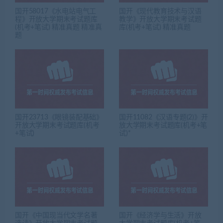
国开58017《水电站电气工
国开《现代教育技术与汉语
程》开放大学期末考试题库
教学》开放大学期末考试题
(机考+笔试) 精准真题 精准真
库(机考+笔试) 精准真题
题
国开23713《眼镜装配基础》
国开11082《汉语专题(2)》开
开放大学期末考试题库(机考
放大学期末考试题库(机考+笔
+笔试)
试)*
国开《中国现当代文学名著
国开《经济学与生活》开放