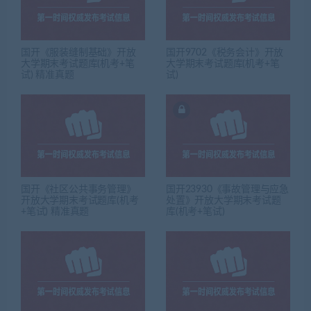
国开《服装缝制基础》开放
国开9702《税务会计》开放
大学期末考试题库(机考+笔
大学期末考试题库(机考+笔
试) 精准真题
试)
国开《社区公共事务管理》
国开23930《事故管理与应急
开放大学期末考试题库(机考
处置》开放大学期末考试题
+笔试) 精准真题
库(机考+笔试)