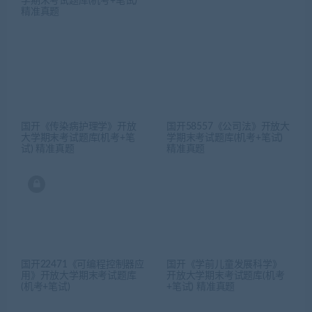
学期末考试题库(机考+笔试)
精准真题
国开《传染病护理学》开放
国开58557《公司法》开放大
大学期末考试题库(机考+笔
学期末考试题库(机考+笔试)
试) 精准真题
精准真题
国开22471《可编程控制器应
国开《学前儿童发展科学》
用》开放大学期末考试题库
开放大学期末考试题库(机考
(机考+笔试)
+笔试) 精准真题