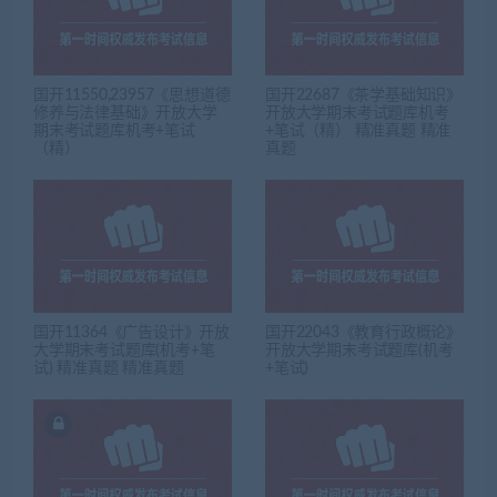
国开11550,23957《思想道德
国开22687《茶学基础知识》
修养与法律基础》开放大学
开放大学期末考试题库机考
期末考试题库机考+笔试
+笔试（精） 精准真题 精准
（精）
真题
国开11364《广告设计》开放
国开22043《教育行政概论》
大学期末考试题库(机考+笔
开放大学期末考试题库(机考
试) 精准真题 精准真题
+笔试)