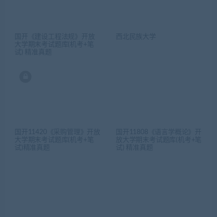
国开《建设工程法规》开放
西北民族大学
大学期末考试题库(机考+笔
试) 精准真题
国开11420《采购管理》开放
国开11808《语言学概论》开
大学期末考试题库(机考+笔
放大学期末考试题库(机考+笔
试)精准真题
试) 精准真题