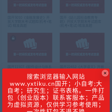
国开5010《金融发展史》开
国开《幼儿园社会教育专
放大学期末考试题库(机考+笔
题》开放大学期末考试题库
试) 精准真题
(机考+笔试) 精准真题
国开11507《软件设计与体系
国开22452《大学语文》开放
结构》开放大学期末考试题
大学期末考试题库(机考+笔
×
库机考+笔试（精）
试)
搜索浏览器输入网站
www.yxtiku.cn国开；小自考;大
自考；研究生；证书表格。一件打
包（创业版本）联系客服本；产品
为虚拟资源，仅供学习参考使用；
一次性打包不退不换