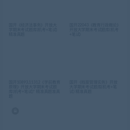
国开《经济法事务》开放大
国开22043《教育行政概论》
学期末考试题库(机考+笔试)
开放大学期末考试题库(机考
精准真题
+笔试)
国开10893,11312《学前教育
国开《档案管理实务》开放
原理》开放大学期末考试题
大学期末考试题库(机考+笔
库(机考+笔试)* 精准真题准真
试) 精准真题
题