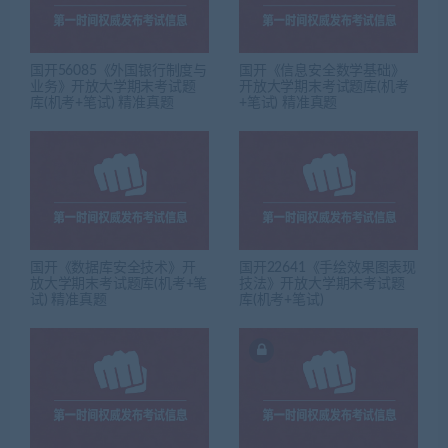
国开56085《外国银行制度与
国开《信息安全数学基础》
业务》开放大学期末考试题
开放大学期末考试题库(机考
库(机考+笔试) 精准真题
+笔试) 精准真题
国开《数据库安全技术》开
国开22641《手绘效果图表现
放大学期末考试题库(机考+笔
技法》开放大学期末考试题
试) 精准真题
库(机考+笔试)