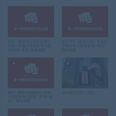
国开《商务办公软件应用与
国开415《建筑土木》开放大
实践》开放大学期末考试题
学期末考试题库(机考+笔试)
库(机考+笔试) 精准真题
精准真题
国开《模型贴图制作》开放
中外联合办学（北京）
大学期末考试题库（机考+笔
试） 精准真题