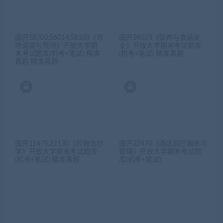
国开58702,56014,58103《市
国开24023《营养与食品安
场调查与预测》开放大学期
全》开放大学期末考试题库
末考试题库(机考+笔试) 精准
(机考+笔试) 精准真题
真题 精准真题
国开11475,22130《药物治疗
国开22470《酒店前厅服务与
学》开放大学期末考试题库
管理》开放大学期末考试题
(机考+笔试) 精准真题
库(机考+笔试)