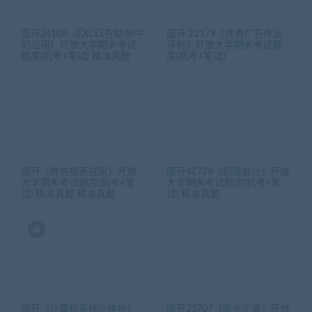
国开24108《EXCEL在财务中
国开 22179《优秀广告作品
的应用》开放大学期末考试
评析》开放大学期末考试题
题库(机考+笔试) 精准真题
库(机考+笔试)
国开《商务报表应用》开放
国开42728《初级会计》开放
大学期末考试题库(机考+笔
大学期末考试题库(机考+笔
试) 精准真题 精准真题
试) 精准真题
国开《计算机系统与维护》
国开23707《屈光定量》开放