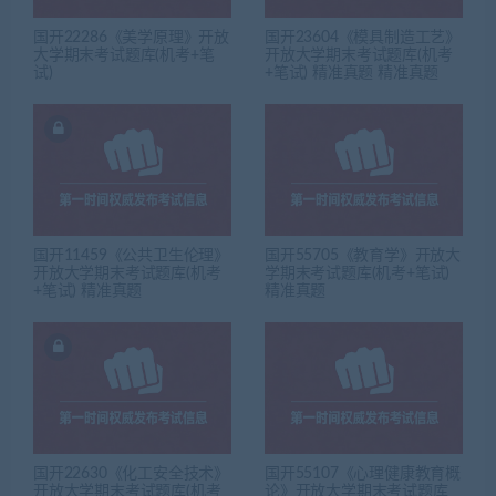
国开22286《美学原理》开放
国开23604《模具制造工艺》
大学期末考试题库(机考+笔
开放大学期末考试题库(机考
试)
+笔试) 精准真题 精准真题
国开11459《公共卫生伦理》
国开55705《教育学》开放大
开放大学期末考试题库(机考
学期末考试题库(机考+笔试)
+笔试) 精准真题
精准真题
国开22630《化工安全技术》
国开55107《心理健康教育概
开放大学期末考试题库(机考
论》开放大学期末考试题库