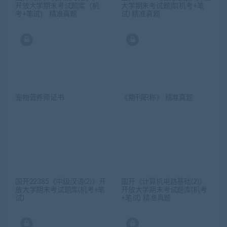
开放大学期末考试题库（机
大学期末考试题库(机考+笔
考+笔试） 精准真题
试) 精准真题
宠物营养师证书
《期刊职称》 精准真题
国开22385《中级汉语(2)》开
国开《计算机电路基础(2)》
放大学期末考试题库(机考+笔
开放大学期末考试题库(机考
试)
+笔试) 精准真题