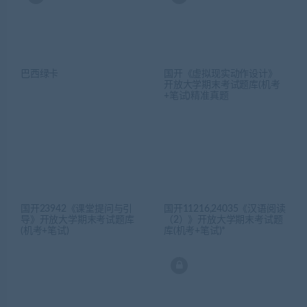
巴西绿卡
国开《虚拟现实动作设计》
开放大学期末考试题库(机考
+笔试)精准真题
国开23942《课堂提问与引
国开11216,24035《汉语阅读
导》开放大学期末考试题库
（2）》开放大学期末考试题
(机考+笔试)
库(机考+笔试)*