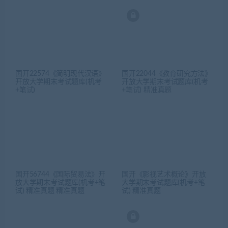
国开22574《简明现代汉语》
国开22044《教育研究方法》
开放大学期末考试题库(机考
开放大学期末考试题库(机考
+笔试)
+笔试) 精准真题
国开56744《国际贸易法》开
国开《影视艺术概论》开放
放大学期末考试题库(机考+笔
大学期末考试题库(机考+笔
试) 精准真题 精准真题
试) 精准真题