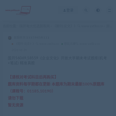
登录
当前位置：
国开电大优选题库网
《期刊;论文》》🔍 www.yxtiku.cn
国开56069,58559《企业文化》开放大学期末考试题库(机考+笔试) 精准真题
>
>
客服微信:𝟭𝟯𝟯𝟱𝟵𝟰𝟱𝟴𝟭𝟭𝟭
《期刊;论文》》🔍 www.yxtiku.cn
移民方案🔍-www-yxtiku-cn
2026-06-20
国开56069,58559《企业文化》开放大学期末考试题库(机考
+笔试) 精准真题
【请核对考试科目后再购买】
题库资料每学期都在更新 本题库为期末最新100%原题库
（课程号：01185,10190）
请勿下载
暂无资源