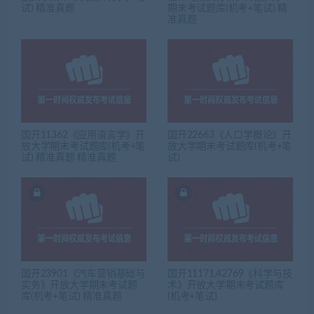
试) 精准真题
期末考试题库(机考+笔试) 精
准真题
国开11362《应用语言学》开
国开22663《人口学概论》开
放大学期末考试题库(机考+笔
放大学期末考试题库(机考+笔
试) 精准真题 精准真题
试)
国开23901《汽车营销基础与
国开11171,42769《科学与技
实务》开放大学期末考试题
术》开放大学期末考试题库
库(机考+笔试) 精准真题
(机考+笔试)