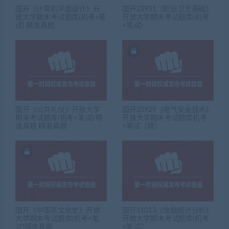
国开《计算机平面设计》开
国开23931《职业卫生基础》
放大学期末考试题库(机考+笔
开放大学期末考试题库(机考
试) 精准真题
+笔试)
国开《公共礼仪》开放大学
国开23929《电气安全技术》
期末考试题库(机考+笔试) 精
开放大学期末考试题库机考
准真题 精准真题
+笔试（精）
国开《中国茶文化史》开放
国开11013《金融统计分析》
大学期末考试题库(机考+笔
开放大学期末考试题库(机考
试)精准真题
+笔试)*