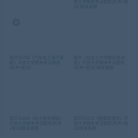
放大学期末考试题库(机考+笔
试) 精准真题
国开23700《汽车电工电子基
国开《社会工作专题实务讲
础》开放大学期末考试题库
座》开放大学期末考试题库
(机考+笔试)
(机考+笔试) 精准真题
国开11604《电子政务基础》
国开11612《健康管理学》开
开放大学期末考试题库(机考
放大学期末考试题库(机考+笔
+笔试)精准真题
试)精准真题