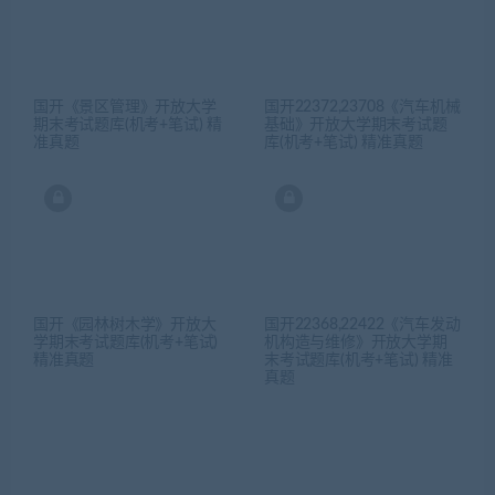
国开《景区管理》开放大学
国开22372,23708《汽车机械
期末考试题库(机考+笔试) 精
基础》开放大学期末考试题
准真题
库(机考+笔试) 精准真题
国开《园林树木学》开放大
国开22368,22422《汽车发动
学期末考试题库(机考+笔试)
机构造与维修》开放大学期
精准真题
末考试题库(机考+笔试) 精准
真题