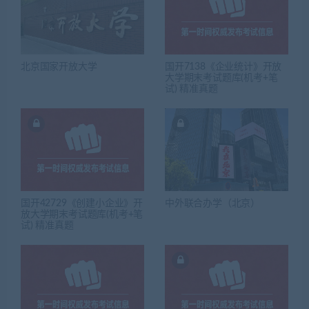
北京国家开放大学
国开7138《企业统计》开放
大学期末考试题库(机考+笔
试) 精准真题
国开42729《创建小企业》开
中外联合办学（北京）
放大学期末考试题库(机考+笔
试) 精准真题