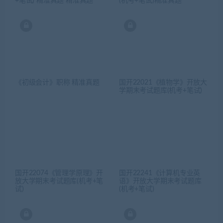
+笔试) 精准真题 精准真题
(机考+笔试)精准真题
《初级会计》职称 精准真题
国开22021《植物学》开放大
学期末考试题库(机考+笔试)
国开22074《管理学原理》开
国开22241《计算机专业英
放大学期末考试题库(机考+笔
语》开放大学期末考试题库
试)
(机考+笔试)