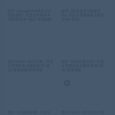
国开《Linux操作系统安全与
国开《英语语法与基础写
性能调优》开放大学期末考
作》开放大学期末考试题库
试题库(机考+笔试) 精准真题
(机考+笔试)
国开22695《优生优育》开放
国开《应用创意写作》开放
大学期末考试题库(机考+笔
大学期末考试题库(机考+笔
试) 精准真题 精准真题
试) 精准真题
国开《互联网思维》开放大
国开 23645《综合验光仪原