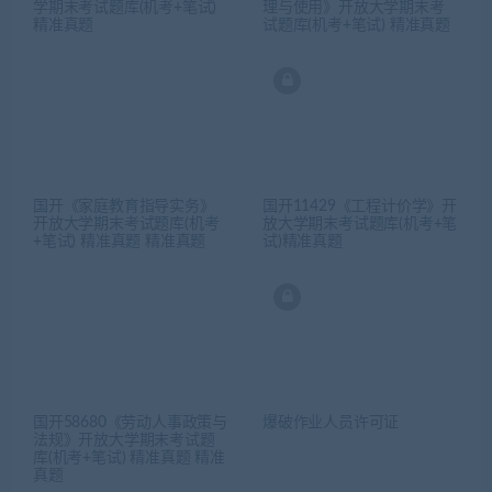
学期末考试题库(机考+笔试)
理与使用》开放大学期末考
精准真题
试题库(机考+笔试) 精准真题
国开《家庭教育指导实务》
国开11429《工程计价学》开
开放大学期末考试题库(机考
放大学期末考试题库(机考+笔
+笔试) 精准真题 精准真题
试)精准真题
国开58680《劳动人事政策与
爆破作业人员许可证
法规》开放大学期末考试题
库(机考+笔试) 精准真题 精准
真题