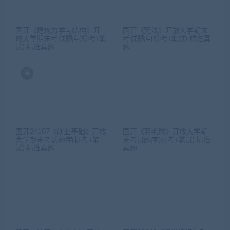
国开《建筑力学与结构》开
国开《宪法》开放大学期末
放大学期末考试题库(机考+笔
考试题库(机考+笔试) 精准真
试) 精准真题
题
国开24107《创业基础》开放
国开《羽毛球》开放大学期
大学期末考试题库(机考+笔
末考试题库(机考+笔试) 精准
试) 精准真题
真题