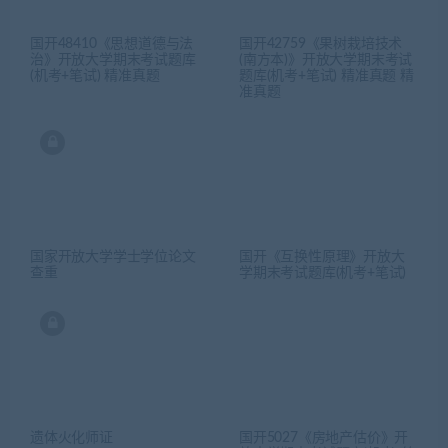
国开48410《思想道德与法
国开42759《果树栽培技术
治》开放大学期末考试题库
(南方本)》开放大学期末考试
(机考+笔试) 精准真题
题库(机考+笔试) 精准真题 精
准真题
国家开放大学学士学位论文
国开《互换性原理》开放大
查重
学期末考试题库(机考+笔试)
遗体火化师证
国开5027《房地产估价》开