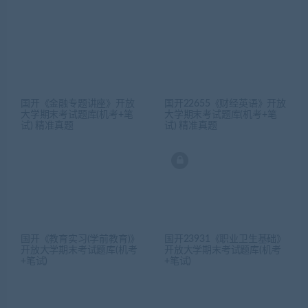
国开《金融专题讲座》开放
国开22655《财经英语》开放
大学期末考试题库(机考+笔
大学期末考试题库(机考+笔
试) 精准真题
试) 精准真题
国开《教育实习(学前教育)》
国开23931《职业卫生基础》
开放大学期末考试题库(机考
开放大学期末考试题库(机考
+笔试)
+笔试)