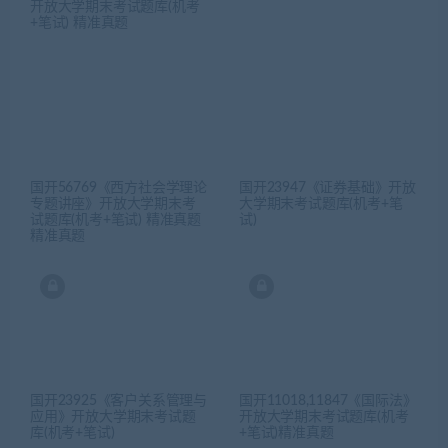
开放大学期末考试题库(机考
+笔试) 精准真题
国开56769《西方社会学理论
国开23947《证券基础》开放
专题讲座》开放大学期末考
大学期末考试题库(机考+笔
试题库(机考+笔试) 精准真题
试)
精准真题
国开23925《客户关系管理与
国开11018,11847《国际法》
应用》开放大学期末考试题
开放大学期末考试题库(机考
库(机考+笔试)
+笔试)精准真题