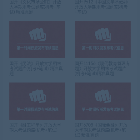
国开《文化市场营销》开放
国开9612《中国文学基础#》
大学期末考试题库(机考+笔
开放大学期末考试题库(机考
试) 精准真题
+笔试)
国开《民法》开放大学期末
国开11156《现代教育管理专
考试题库(机考+笔试) 精准真
题》开放大学期末考试题库
题
(机考+笔试)精准真题
国开《融工程学》开放大学
国开6708《国际金融》开放
期末考试题库(机考+笔试)
大学期末考试题库(机考+笔
试) 精准真题