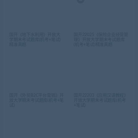
国开《地下水利用》开放大
国开22025《保险企业经营管
学期末考试题库(机考+笔试)
理》开放大学期末考试题库
精准真题
(机考+笔试)精准真题
国开《外贸B2C平台营销》开
国开22203《应用汉语教程》
放大学期末考试题库(机考+笔
开放大学期末考试题库(机考
试)
+笔试)