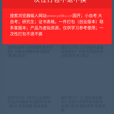
筑物》开放大学期末考试题
础》开放大学期末考试题库
库(机考+笔试) 精准真题
(机考+笔试) 精准真题
搜索浏览器输入网站www.yxtiku.cn国开；小自考;大
自考；研究生；证书表格。一件打包（创业版本）联
系客服本；产品为虚拟资源，仅供学习参考使用；一
次性打包不退不换
国开11099《中学语文教学研
国开 23793《交流变频调速
究》开放大学期末考试题库
应用技术》开放大学期末考
(机考+笔试)*
试题库(机考+笔试)
国开59541《现代企业管理》
国开58337《工程招投标概
开放大学期末考试题库(机考
论》开放大学期末考试题库
+笔试) 精准真题 精准真题
(机考+笔试) 精准真题 精准真
题