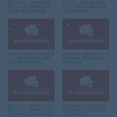
国开 23665《老年护理基本
国开7518《网络操作系统》
技能》开放大学期末考试题
开放大学期末考试题库(机考
库(机考+笔试) 精准真题
+笔试) 精准真题
国开22175,22899《市场营销
国开22003《基础会计》开放
学》开放大学期末考试题库
大学期末考试题库(机考+笔
(机考+笔试) 精准真题
试) 精准真题
国开23622《煤矿职业卫生与
国开22666《工作分析实务》
健康》开放大学期末考试题
开放大学期末考试题库(机考
库(机考+笔试) 精准真题 精准
+笔试) 精准真题