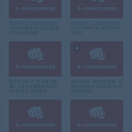
国开42720《实用管理基础》
国开22645《动画场景绘制》
开放大学期末考试题库(机考
开放大学期末考试题库(机考
+笔试) 精准真题
+笔试)
国开11230《广告法规与管
国开24046《物理化学本》开
理》开放大学期末考试题库
放大学期末考试题库(机考+笔
(机考+笔试) 精准真题
试)精准真题