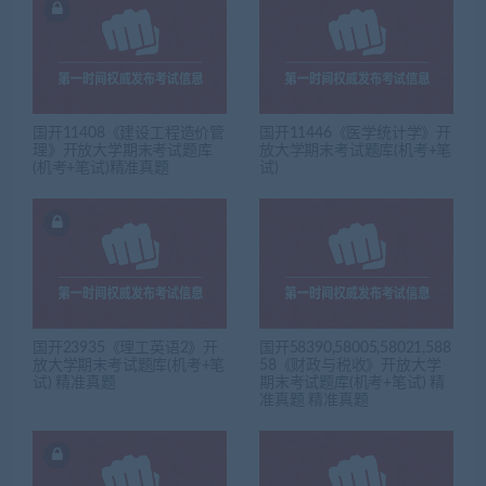
国开11408《建设工程造价管
国开11446《医学统计学》开
理》开放大学期末考试题库
放大学期末考试题库(机考+笔
(机考+笔试)精准真题
试)
国开23935《理工英语2》开
国开58390,58005,58021,588
放大学期末考试题库(机考+笔
58《财政与税收》开放大学
试) 精准真题
期末考试题库(机考+笔试) 精
准真题 精准真题