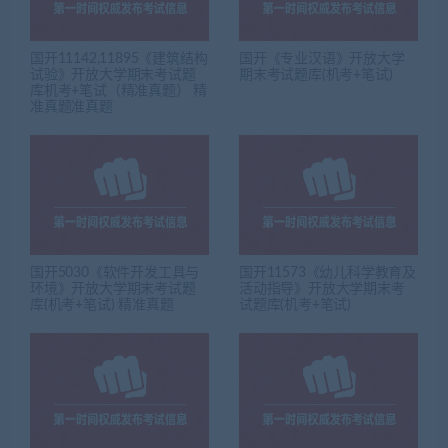
国开11142,11895《建筑结构
国开《专业汉语》开放大学
试验》开放大学期末考试题
期末考试题库(机考+笔试)
库机考+笔试（精准真题） 精
准真题准真题
国开5030《软件开发工具与
国开11573《幼儿科学教育及
环境》开放大学期末考试题
活动指导》开放大学期末考
库(机考+笔试) 精准真题
试题库(机考+笔试)