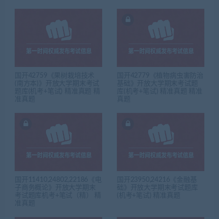
国开42759《果树栽培技术
国开42779《植物病虫害防治
(南方本)》开放大学期末考试
基础》开放大学期末考试题
题库(机考+笔试) 精准真题 精
库(机考+笔试) 精准真题 精准
准真题
真题
国开11410,24802,22186《电
国开23950,24216《金融基
子商务概论》开放大学期末
础》开放大学期末考试题库
考试题库机考+笔试（精） 精
(机考+笔试) 精准真题
准真题