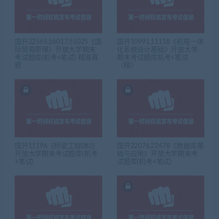
国开22565,56017,55025《国
国开10991,11118《机电一体
际贸易原理》开放大学期末
化系统设计基础》开放大学
考试题库(机考+笔试) 精准真
期末考试题库机考+笔试
题
（精）
国开11196《桥梁工程(本)》
国开22076,22478《数据库基
开放大学期末考试题库(机考
础与应用》开放大学期末考
+笔试)
试题库(机考+笔试)