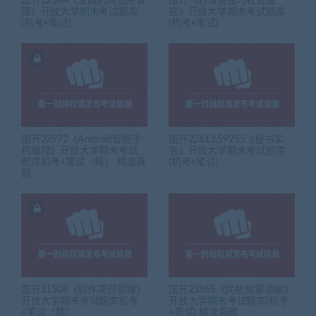
国开22544《金融机构信用管
国开《心理健康与社会适
理》开放大学期末考试题库
应》开放大学期末考试题库
(机考+笔试)
(机考+笔试)
国开23972《Android智能手
国开22612,59255《秘书实
机编程》开放大学期末考试
务》开放大学期末考试题库
题库机考+笔试（精） 精准真
(机考+笔试)
题
国开11508《软件项目管理》
国开23865《民航旅客运输》
开放大学期末考试题库机考
开放大学期末考试题库(机考
+笔试（精）
+笔试) 精准真题