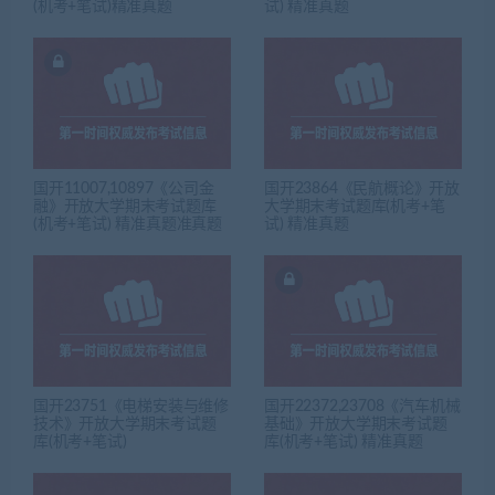
(机考+笔试)精准真题
试) 精准真题
国开11007,10897《公司金
国开23864《民航概论》开放
融》开放大学期末考试题库
大学期末考试题库(机考+笔
(机考+笔试) 精准真题准真题
试) 精准真题
国开23751《电梯安装与维修
国开22372,23708《汽车机械
技术》开放大学期末考试题
基础》开放大学期末考试题
库(机考+笔试)
库(机考+笔试) 精准真题