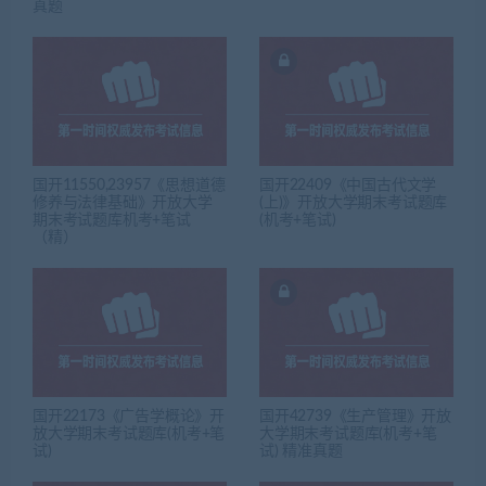
真题
国开11550,23957《思想道德
国开22409《中国古代文学
修养与法律基础》开放大学
(上)》开放大学期末考试题库
期末考试题库机考+笔试
(机考+笔试)
（精）
国开22173《广告学概论》开
国开42739《生产管理》开放
放大学期末考试题库(机考+笔
大学期末考试题库(机考+笔
试)
试) 精准真题