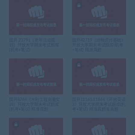
国开 23791《老年活动策
国开42719《动物遗传基础》
划》开放大学期末考试题库
开放大学期末考试题库(机考
(机考+笔试)
+笔试) 精准真题
国开8744《水利工程测量实
国开11161,11844《开放英语
训》开放大学期末考试题库
3》开放大学期末考试题库(机
(机考+笔试) 精准真题
考+笔试) 精准真题准真题