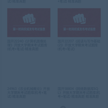
试) 精准真题
+笔试) 精准真题
国开22240《计算机图像处
国开22207《阅读与写作基础
理》开放大学期末考试题库
(2)》开放大学期末考试题库
(机考+笔试) 精准真题
(机考+笔试)
24963《农业机械概论》开放
国开58804《网络数据库SQ
大学期末考试题库(机考+笔
L》开放大学期末考试题库(机
试) 精准真题
考+笔试) 精准真题 精准真题