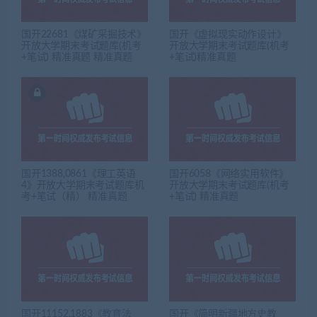
国开22681《煤矿采掘技术》
国开《虚拟现实动作设计》
开放大学期末考试题库(机考
开放大学期末考试题库(机考
+笔试) 精准真题 精准真题
+笔试)精准真题
国开1388,0861《理工英语
国开6058《网络实用软件》
4》开放大学期末考试题库机
开放大学期末考试题库(机考
考+笔试（精） 精准真题
+笔试) 精准真题
国开11152,1883《教育法
国开《简明新疆地方史教