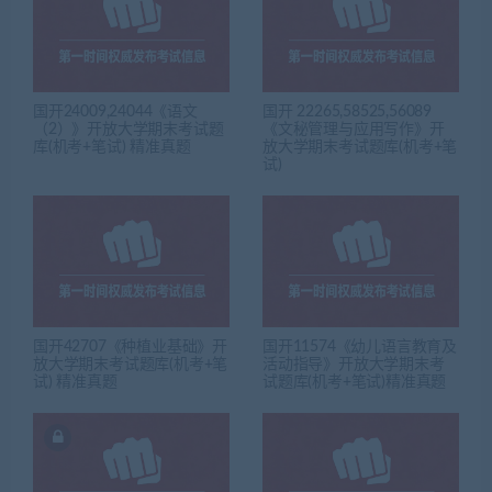
国开24009,24044《语文
国开 22265,58525,56089
（2）》开放大学期末考试题
《文秘管理与应用写作》开
库(机考+笔试) 精准真题
放大学期末考试题库(机考+笔
试)
国开42707《种植业基础》开
国开11574《幼儿语言教育及
放大学期末考试题库(机考+笔
活动指导》开放大学期末考
试) 精准真题
试题库(机考+笔试)精准真题