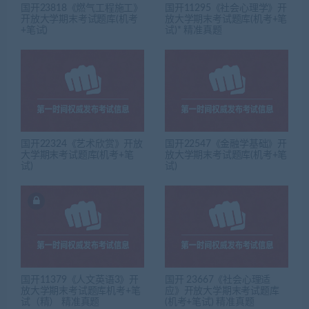
国开23818《燃气工程施工》
国开11295《社会心理学》开
开放大学期末考试题库(机考
放大学期末考试题库(机考+笔
+笔试)
试)* 精准真题
国开22324《艺术欣赏》开放
国开22547《金融学基础》开
大学期末考试题库(机考+笔
放大学期末考试题库(机考+笔
试)
试)
国开11379《人文英语3》开
国开 23667《社会心理适
放大学期末考试题库机考+笔
应》开放大学期末考试题库
试（精） 精准真题
(机考+笔试) 精准真题