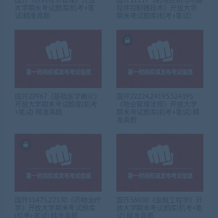
国开《农村经济管理》开放
国开11117《机电控制与可编
大学期末考试题库(机考+笔
程序控制器技术》开放大学
试)精准真题
期末考试题库(机考+笔试)
国开23967《基础医学概论》
国开22224,24195,524195
开放大学期末考试题库(机考
《物业管理法规》开放大学
+笔试) 精准真题
期末考试题库(机考+笔试) 精
准真题
国开11475,22130《药物治疗
国开56030《金融工程学》开
学》开放大学期末考试题库
放大学期末考试题库(机考+笔
(机考+笔试) 精准真题
试) 精准真题