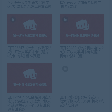
学》开放大学期末考试题库
程》开放大学期末考试题库
(机考+笔试)* 精准真题准真题
(机考+笔试)
国开22247《社会工作政策法
国开22432《数控机床电气控
规》开放大学期末考试题库
制》开放大学期末考试题库
(机考+笔试) 精准真题
机考+笔试（精）
国开22907《社会经济调查方
国开《虚拟现实导论试》开
法与实务(注)》开放大学期末
放大学期末考试题库(机考+笔
考试题库(机考+笔试) 精准真
试)精准真题
题 精准真题