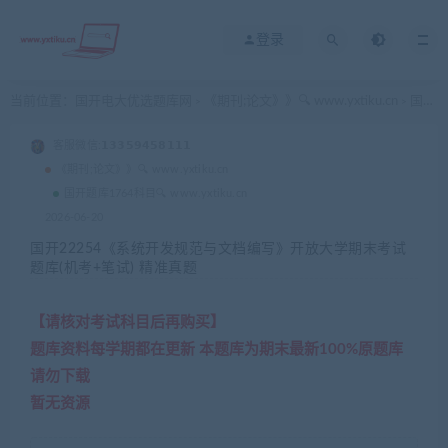
登录
当前位置：
国开电大优选题库网
《期刊;论文》》🔍 www.yxtiku.cn
国开22254《系统开发规范与文档编写》开放大学期末考试题库(机考+笔试) 精准真题
>
>
客服微信:𝟭𝟯𝟯𝟱𝟵𝟰𝟱𝟴𝟭𝟭𝟭
《期刊;论文》》🔍 www.yxtiku.cn
国开题库1764科目🔍 www.yxtiku.cn
2026-06-20
国开22254《系统开发规范与文档编写》开放大学期末考试
题库(机考+笔试) 精准真题
【请核对考试科目后再购买】
题库资料每学期都在更新 本题库为期末最新100%原题库
请勿下载
暂无资源