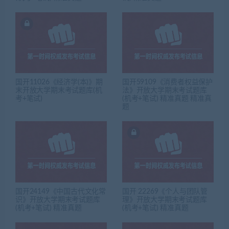
国开11026《经济学(本)》期
国开59109《消费者权益保护
末开放大学期末考试题库(机
法》开放大学期末考试题库
考+笔试)
(机考+笔试) 精准真题 精准真
题
国开24149《中国古代文化常
国开 22269《个人与团队管
识》开放大学期末考试题库
理》开放大学期末考试题库
(机考+笔试) 精准真题
(机考+笔试) 精准真题