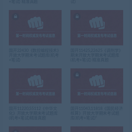
+笔试) 精准真题
试)
国开22430《数控编程技术》
国开11425,22625《调剂学》
开放大学期末考试题库(机考
期末开放大学期末考试题库
+笔试)
(机考+笔试) 精准真题
国开11220,55112《中华文
国开11043,11818《国民经济
化》开放大学期末考试题库
核算》开放大学期末考试题
(机考+笔试)精准真题
库(机考+笔试)*