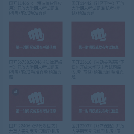
国开11466《工程造价软件应
国开11442《社区卫生》开放
用》开放大学期末考试题库
大学期末考试题库(机考+笔
(机考+笔试)精准真题
试) 精准真题
国开56758,56046《法律逻辑
国开23618《劳动关系基础英
学》开放大学期末考试题库
语》开放大学期末考试题库
(机考+笔试) 精准真题 精准真
(机考+笔试) 精准真题 精准真
题
题
国开 22406《现代汉语(2)》
国开22037《财产保险》开放
开放大学期末考试题库(机考
大学期末考试题库(机考+笔