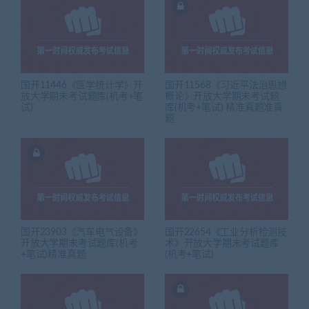
国开11446《医学统计学》开
国开11568《习近平法治思想
放大学期末考试题库(机考+笔
概论》开放大学期末考试题
试)
库(机考+笔试) 精准真题准真
题
国开23903《汽车电气设备》
国开22654《工业分析检测技
开放大学期末考试题库(机考
术》开放大学期末考试题库
+笔试)精准真题
(机考+笔试)