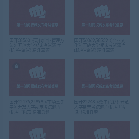
国开58560《现代企业管理方
国开56069,58559《企业文
法》开放大学期末考试题库
化》开放大学期末考试题库
(机考+笔试) 精准真题
(机考+笔试) 精准真题
国开22175,22899《市场营销
国开22248《数字色彩》开放
学》开放大学期末考试题库
大学期末考试题库(机考+笔
(机考+笔试) 精准真题
试) 精准真题