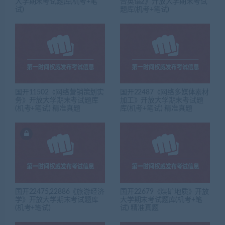
大学期末考试题库(机考+笔
合英语2》开放大学期末考试
试)
题库(机考+笔试)
国开11502《网络营销策划实
国开22487《网络多媒体素材
务》开放大学期末考试题库
加工》开放大学期末考试题
(机考+笔试) 精准真题
库(机考+笔试) 精准真题
国开22475,22886《旅游经济
国开22679《煤矿地质》开放
学》开放大学期末考试题库
大学期末考试题库(机考+笔
(机考+笔试)
试) 精准真题