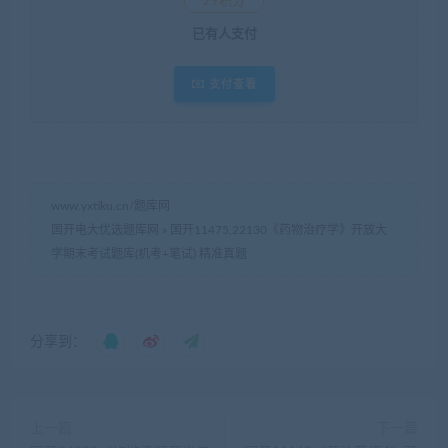
29积分
已有
人支付
支付查看
www.yxtiku.cn/题库网
国开电大优选题库网
»
国开11475,22130《药物治疗学》开放大
学期末考试题库(机考+笔试) 精准真题
分享到：
上一篇
下一篇