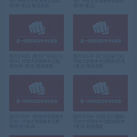
作》开放大学期末考试题库
理》开放大学期末考试题库
(机考+笔试) 精准真题
(机考+笔试)
国开22485《数字广告设计与
国开22674《矿山开采方法》
制作》开放大学期末考试题
开放大学期末考试题库(机考
库(机考+笔试) 精准真题
+笔试) 精准真题
国开22545《助理信用管理师
国开22484《视觉设计基础》
实务》开放大学期末考试题
开放大学期末考试题库(机考
库(机考+笔试)
+笔试) 精准真题