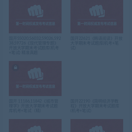
国开55020,56032,59026,592
国开22621《韩语阅读》开放
38,59726《现代管理专题》
大学期末考试题库(机考+笔
开放大学期末考试题库(机考
试)
+笔试) 精准真题
国开 11186,11842《城市管
国开22190《简明经济学教
理学》开放大学期末考试题
程》开放大学期末考试题库
库机考+笔试（精）
(机考+笔试)