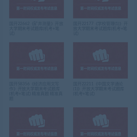
国开22662《矿井测量》开放
国开22177《学校管理(1)》开
大学期末考试题库(机考+笔
放大学期末考试题库(机考+笔
试)
试)
国开58356《经济应用文写
国开22211《中国文学通论
作》开放大学期末考试题库
(1)》开放大学期末考试题库
(机考+笔试) 精准真题 精准真
(机考+笔试)
题