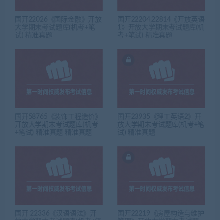
国开22026《国际金融》开放
国开22204,22814《开放英语
大学期末考试题库(机考+笔
1》开放大学期末考试题库(机
试) 精准真题
考+笔试) 精准真题
国开58765《装饰工程造价》
国开23935《理工英语2》开
开放大学期末考试题库(机考
放大学期末考试题库(机考+笔
+笔试) 精准真题 精准真题
试) 精准真题
国开 22336《汉语语法》开
国开22219《房屋构造与维护