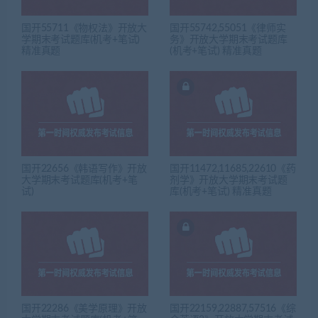
国开55711《物权法》开放大
国开55742,55051《律师实
学期末考试题库(机考+笔试)
务》开放大学期末考试题库
精准真题
(机考+笔试) 精准真题
国开22656《韩语写作》开放
国开11472,11685,22610《药
大学期末考试题库(机考+笔
剂学》开放大学期末考试题
试)
库(机考+笔试) 精准真题
国开22286《美学原理》开放
国开22159,22887,57516《综