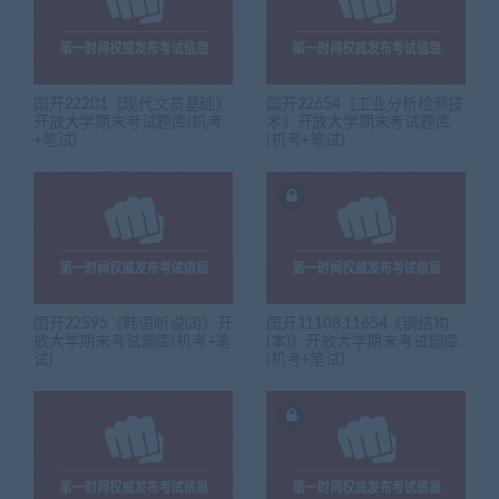
国开22201《现代文员基础》
国开22654《工业分析检测技
开放大学期末考试题库(机考
术》开放大学期末考试题库
+笔试)
(机考+笔试)
国开22595《韩语听说(3)》开
国开11108,11654《钢结构
放大学期末考试题库(机考+笔
(本)》开放大学期末考试题库
试)
(机考+笔试)