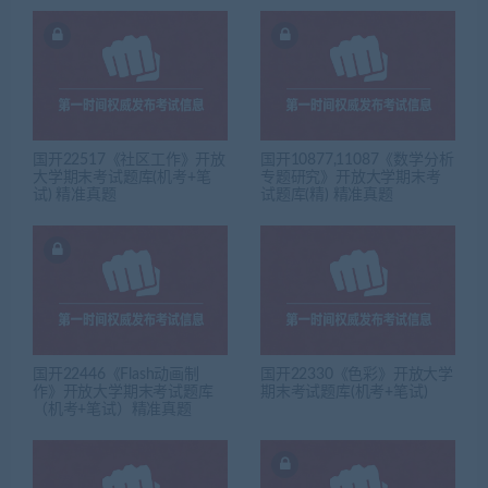
国开22517《社区工作》开放
国开10877,11087《数学分析
大学期末考试题库(机考+笔
专题研究》开放大学期末考
试) 精准真题
试题库(精) 精准真题
国开22446《Flash动画制
国开22330《色彩》开放大学
作》开放大学期末考试题库
期末考试题库(机考+笔试)
（机考+笔试）精准真题