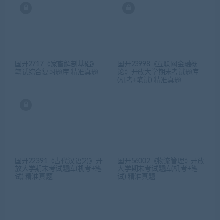
国开2717《家畜解剖基础》
国开23998《互联网金融概
笔试综合复习题库 精准真题
论》开放大学期末考试题库
(机考+笔试) 精准真题
国开22391《古代汉语(2)》开
国开56002《物流管理》开放
放大学期末考试题库(机考+笔
大学期末考试题库(机考+笔
试) 精准真题
试) 精准真题