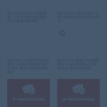
国开23950,24216《金融基
国开 22405《现代汉语1》开
础》开放大学期末考试题库
放大学期末考试题库(机考+笔
(机考+笔试) 精准真题
试)
国开58167《当代世界经济与
国开22474《旅游工作者素质
政治》开放大学期末考试题
修养》开放大学期末考试题
库(机考+笔试) 精准真题 精准
库(机考+笔试) 精准真题
真题