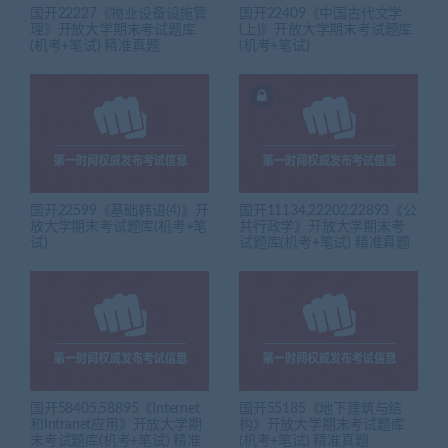
国开22227《物业设备设施管
国开22409《中国古代文学
理》开放大学期末考试题库
(上)》开放大学期末考试题库
(机考+笔试) 精准真题
(机考+笔试)
国开22599《基础韩语(4)》开
国开11134,22202,22893《公
放大学期末考试题库(机考+笔
共行政学》开放大学期末考
试)
试题库(机考+笔试) 精准真题
国开58405,58895《Internet
国开55185《地下建筑与结
和Intranet应用》开放大学期
构》开放大学期末考试题库
末考试题库(机考+笔试) 精准
(机考+笔试) 精准真题