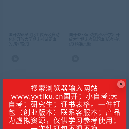
国开22609《化工仪表及自动
国开42786《初级经济学》开
化》开放大学期末考试题库
放大学期末考试题库(机考+笔
(机考+笔试)
试) 精准真题
×
搜索浏览器输入网站
国开《计算机网络专》开放
国开23606《劳动经济与劳动
www.yxtiku.cn国开；小自考;大
大学期末考试题库(机考+笔
关系》开放大学期末考试题
试)精准真题
库(机考+笔试) 精准真题 精准
自考；研究生；证书表格。一件打
真题
包（创业版本）联系客服本；产品
为虚拟资源，仅供学习参考使用；
一次性打包不退不换