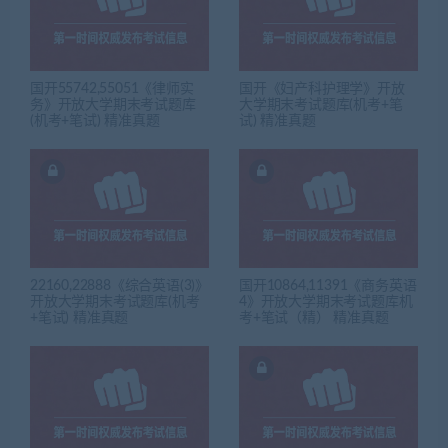
国开55742,55051《律师实
国开《妇产科护理学》开放
务》开放大学期末考试题库
大学期末考试题库(机考+笔
(机考+笔试) 精准真题
试) 精准真题
22160,22888《综合英语(3)》
国开10864,11391《商务英语
开放大学期末考试题库(机考
4》开放大学期末考试题库机
+笔试) 精准真题
考+笔试（精） 精准真题