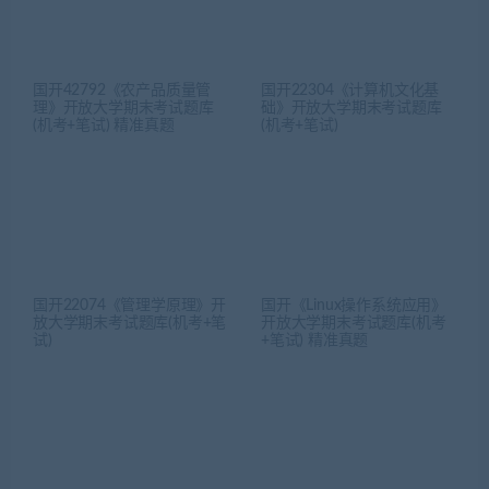
国开42792《农产品质量管
国开22304《计算机文化基
理》开放大学期末考试题库
础》开放大学期末考试题库
(机考+笔试) 精准真题
(机考+笔试)
国开22074《管理学原理》开
国开《Linux操作系统应用》
放大学期末考试题库(机考+笔
开放大学期末考试题库(机考
试)
+笔试) 精准真题