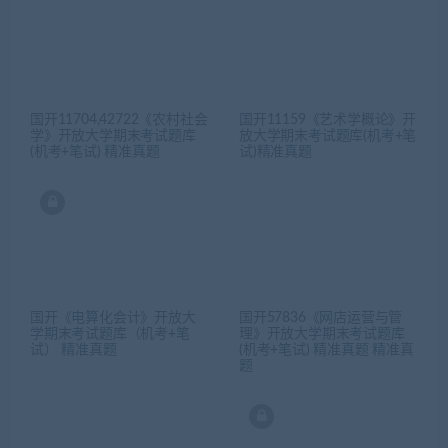
国开11704,42722《农村社会
国开11159《艺术学概论》开
学》开放大学期末考试题库
放大学期末考试题库(机考+笔
(机考+笔试) 精准真题
试)精准真题
国开《电算化会计》开放大
国开57836《网店运营与管
学期末考试题库（机考+笔
理》开放大学期末考试题库
试） 精准真题
(机考+笔试) 精准真题 精准真
题