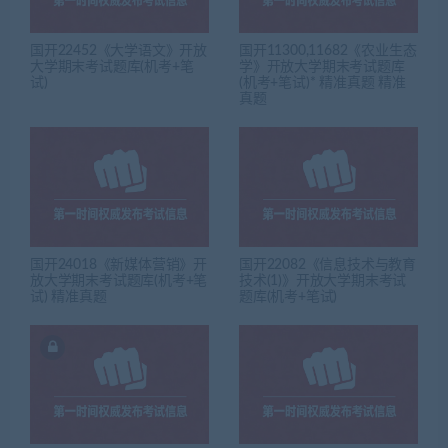
国开22452《大学语文》开放
国开11300,11682《农业生态
大学期末考试题库(机考+笔
学》开放大学期末考试题库
试)
(机考+笔试)* 精准真题 精准
真题
国开24018《新媒体营销》开
国开22082《信息技术与教育
放大学期末考试题库(机考+笔
技术(1)》开放大学期末考试
试) 精准真题
题库(机考+笔试)