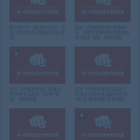
国开22595《韩语听说(3)》开
国开《可编程逻辑控制器PL
放大学期末考试题库(机考+笔
C》开放大学期末考试题库机
试)
考+笔试（精） 精准真题
国开《中国法制史》开放大
国开《开放教育学习指南》
学期末考试题库（机考+笔
开放大学期末考试题库(机考
试） 精准真题
+笔试) 精准真题 精准真题