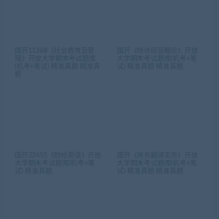
国开11368《社会教育及管
国开《特许经营概论》开放
理》开放大学期末考试题库
大学期末考试题库(机考+笔
(机考+笔试) 精准真题 精准真
试) 精准真题 精准真题
题
国开22655《财经英语》开放
国开《商务翻译实务》开放
大学期末考试题库(机考+笔
大学期末考试题库(机考+笔
试) 精准真题
试) 精准真题 精准真题