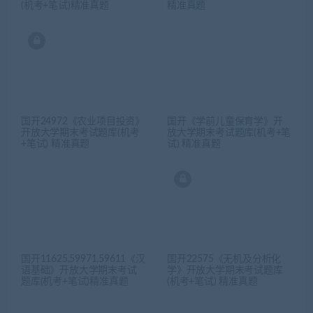
(机考+笔试)精准真题
精准真题
国开24972《农业项目投资》
国开《学前儿童保育学》开
开放大学期末考试题库(机考
放大学期末考试题库(机考+笔
+笔试) 精准真题
试) 精准真题
国开11625,59971,59611《汉
国开22575《无机及分析化
语基础》开放大学期末考试
学》开放大学期末考试题库
题库(机考+笔试)精准真题
(机考+笔试) 精准真题