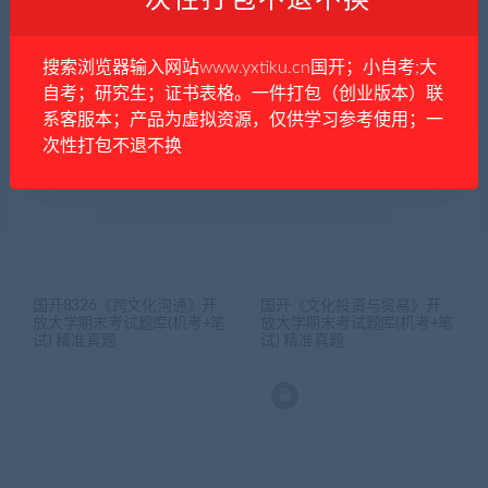
搜索浏览器输入网站www.yxtiku.cn国开；小自考;大
国开11347《财务估值与决
国开11049,11886《金融法
自考；研究生；证书表格。一件打包（创业版本）联
策》开放大学期末考试题库
规》开放大学期末考试题库
系客服本；产品为虚拟资源，仅供学习参考使用；一
(机考+笔试) 精准真题
(机考+笔试)精准真题
次性打包不退不换
国开8326《跨文化沟通》开
国开《文化投资与贸易》开
放大学期末考试题库(机考+笔
放大学期末考试题库(机考+笔
试) 精准真题
试) 精准真题