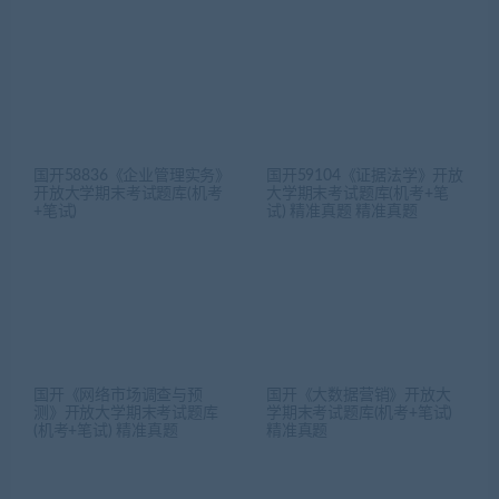
国开58836《企业管理实务》
国开59104《证据法学》开放
开放大学期末考试题库(机考
大学期末考试题库(机考+笔
+笔试)
试) 精准真题 精准真题
国开《网络市场调查与预
国开《大数据营销》开放大
测》开放大学期末考试题库
学期末考试题库(机考+笔试)
(机考+笔试) 精准真题
精准真题