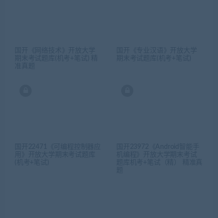
国开《网络技术》开放大学
国开《专业汉语》开放大学
期末考试题库(机考+笔试) 精
期末考试题库(机考+笔试)
准真题
国开22471《可编程控制器应
国开23972《Android智能手
用》开放大学期末考试题库
机编程》开放大学期末考试
(机考+笔试)
题库机考+笔试（精） 精准真
题